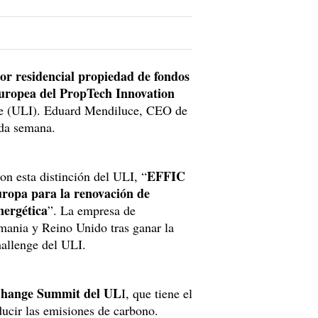
or residencial propiedad de fondos
europea del PropTech Innovation
ute (ULI). Eduard Mendiluce, CEO de
ada semana.
EFFIC
n esta distinción del ULI, “
Europa para la renovación de
energética
”. La empresa de
mania y Reino Unido tras ganar la
hallenge del ULI.
 Change Summit del UL
I, que tiene el
educir las emisiones de carbono.