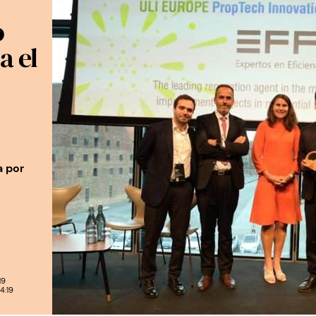
o
a el
,
a por
19
4:19