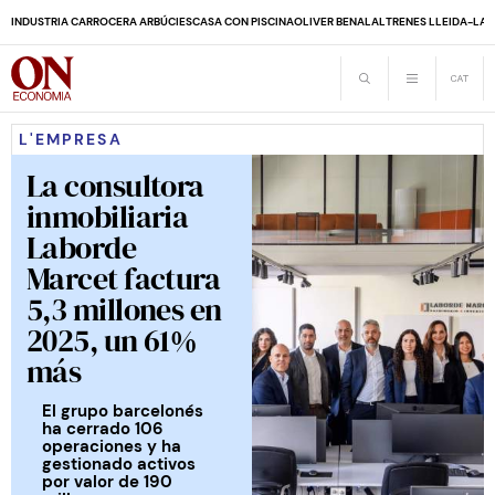
INDUSTRIA CARROCERA ARBÚCIES
CASA CON PISCINA
OLIVER BENALAL
TRENES LLEIDA-LA 
L'EMPRESA
La consultora
inmobiliaria
Laborde
Marcet factura
5,3 millones en
2025, un 61%
más
El grupo barcelonés
ha cerrado 106
operaciones y ha
gestionado activos
por valor de 190