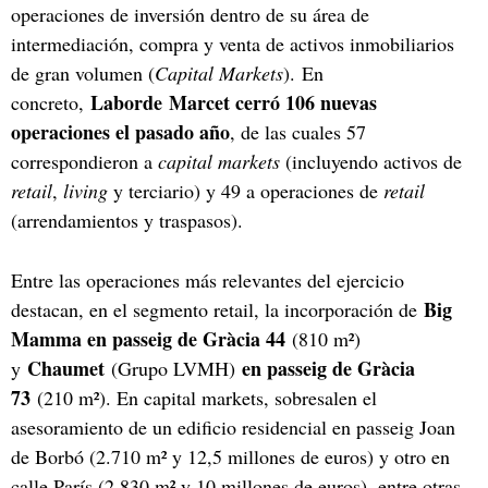
operaciones de inversión dentro de su área de
intermediación, compra y venta de activos inmobiliarios
de gran volumen (
Capital Markets
). En
Laborde Marcet cerró 106 nuevas
concreto,
operaciones el pasado año
, de las cuales 57
correspondieron a
capital markets
(incluyendo activos de
retail
,
living
y terciario) y 49 a operaciones de
retail
(arrendamientos y traspasos).
Entre las operaciones más relevantes del ejercicio
Big
destacan, en el segmento retail, la incorporación de
Mamma en passeig de Gràcia 44
(810 m²)
Chaumet
en passeig de Gràcia
y
(Grupo LVMH)
73
(210 m²). En capital markets, sobresalen el
asesoramiento de un edificio residencial en passeig Joan
de Borbó (2.710 m² y 12,5 millones de euros) y otro en
calle París (2.830 m² y 10 millones de euros), entre otras