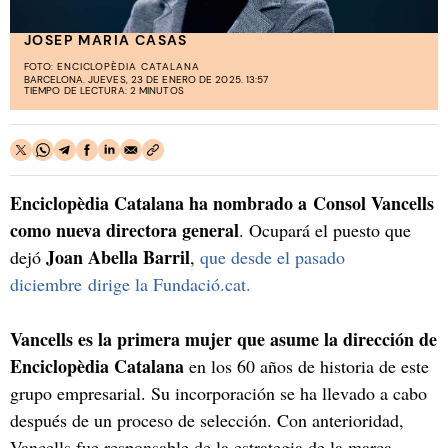
JOSEP MARIA CASAS
FOTO:
ENCICLOPÈDIA CATALANA
BARCELONA. JUEVES, 23 DE ENERO DE 2025. 13:57
TIEMPO DE LECTURA: 2 MINUTOS
Enciclopèdia Catalana ha nombrado a Consol Vancells
como nueva directora general
. Ocupará el puesto que
Joan Abella Barril
dejó
,
que desde el pasado
diciembre dirige la Fundació.cat.
Vancells es la primera mujer que asume la dirección de
Enciclopèdia Catalana
en los 60 años de historia de este
grupo empresarial. Su incorporación se ha llevado a cabo
después de un proceso de selección. Con anterioridad,
Vancells fue responsable de la estrategia de la marca