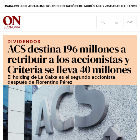
TRABAJOS JUBILADO
JAUME ROURES
FUNDACIÓ PERE TARRÉS
IA
IBEX-35
CASAS ITALIANOS
D
DIVIDENDOS
ACS destina 196 millones a
retribuir a los accionistas y
Criteria se lleva 40 millones
El holding de La Caixa es el segundo accionista
después de Florentino Pérez