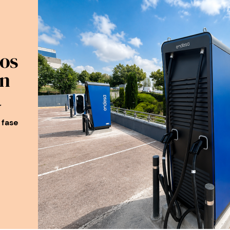
dos
on
a
 fase