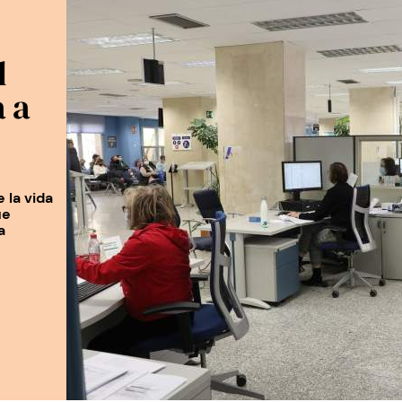
l
 a
 la vida
ue
a