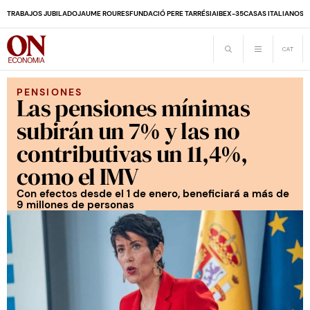
TRABAJOS JUBILADO
JAUME ROURES
FUNDACIÓ PERE TARRÉS
IA
IBEX-35
CASAS ITALIANOS
D
PENSIONES
Las pensiones mínimas
subirán un 7% y las no
contributivas un 11,4%,
como el IMV
Con efectos desde el 1 de enero, beneficiará a más de
9 millones de personas