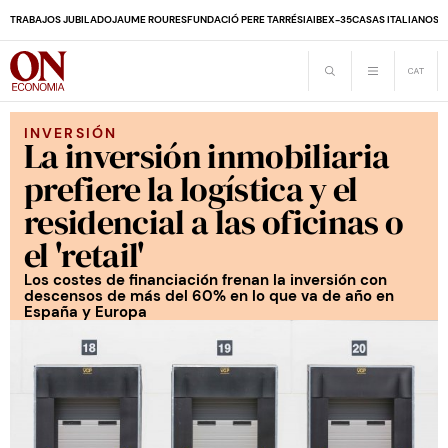
TRABAJOS JUBILADO
JAUME ROURES
FUNDACIÓ PERE TARRÉS
IA
IBEX-35
CASAS ITALIANOS
D
INVERSIÓN
La inversión inmobiliaria
prefiere la logística y el
residencial a las oficinas o
el 'retail'
Los costes de financiación frenan la inversión con
descensos de más del 60% en lo que va de año en
España y Europa