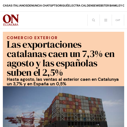
CASAS ITALIANOS
DENUNCIA CHATGPT
SORIGUÉ
ELECTRA CALDENSE
WEBSTER BANK
LEY CO
COMERCIO EXTERIOR
Las exportaciones
catalanas caen un 7,3% en
agosto y las españolas
suben el 2,5%
Hasta agosto, las ventas al exterior caen en Catalunya
un 3,7% y en España un 0,5%