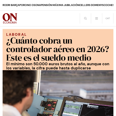
RODRI BARÇA
PORCINO OSONA
PENSIÓN MÁXIMA JUBILACIÓN
CELLERS DOMENYS
COCHES 
LABORAL
¿Cuánto cobra un
controlador aéreo en 2026?
Este es el sueldo medio
El mínimo son 50.000 euros brutos al año, aunque con
los variables, la cifra puede hasta duplicarse