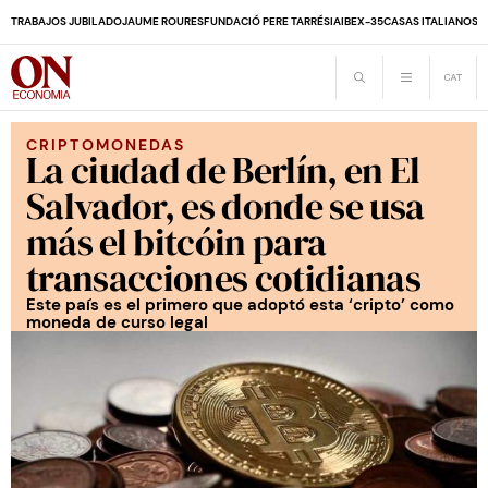
TRABAJOS JUBILADO
JAUME ROURES
FUNDACIÓ PERE TARRÉS
IA
IBEX-35
CASAS ITALIANOS
D
CRIPTOMONEDAS
La ciudad de Berlín, en El
Salvador, es donde se usa
más el bitcóin para
transacciones cotidianas
Este país es el primero que adoptó esta ‘cripto’ como
moneda de curso legal