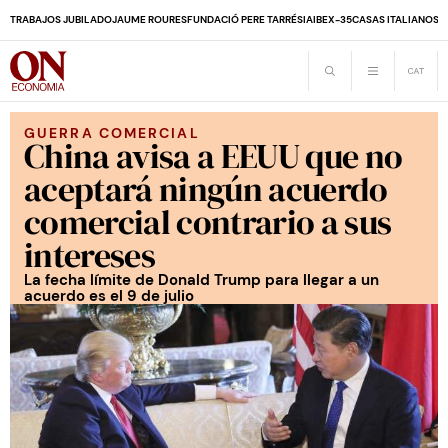
TRABAJOS JUBILADO
JAUME ROURES
FUNDACIÓ PERE TARRÉS
IA
IBEX-35
CASAS ITALIANOS
D
GUERRA COMERCIAL
China avisa a EEUU que no
aceptará ningún acuerdo
comercial contrario a sus
intereses
La fecha límite de Donald Trump para llegar a un
acuerdo es el 9 de julio