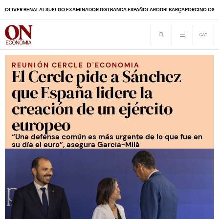
OLIVER BENALAL
SUELDO EXAMINADOR DGT
BANCA ESPAÑOLA
RODRI BARÇA
PORCINO OS
REUNIÓN CERCLE D'ECONOMIA
El Cercle pide a Sánchez
que España lidere la
creación de un ejército
europeo
“Una defensa común es más urgente de lo que fue en
su día el euro”, asegura Garcia-Milà