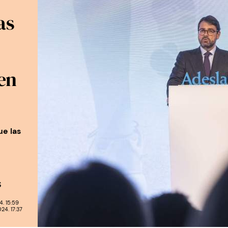
as
en
ue las
S
. 15:59
4. 17:37