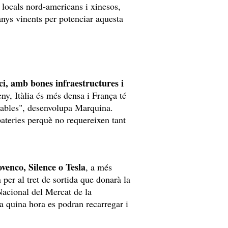
s locals nord-americans i xinesos,
anys vinents per potenciar aquesta
ci, amb bones infraestructures i
ny, Itàlia és més densa i França té
vables", desenvolupa Marquina.
 bateries perquè no requereixen tant
ovenco, Silence o Tesla
, a més
per al tret de sortida que donarà la
Nacional del Mercat de la
 quina hora es podran recarregar i