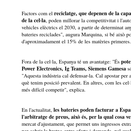
reciclatge, que depenen de la capa
Factors com el
de la cel·la
, poden millorar la competitivitat i l'a
vehicles elèctrics el 2030, a partir de determinat 
bateries reciclades", augura Marquina, si bé això po
d'aproximadament el 15% de les matèries primeres.
pote
Fora de la cel·la, Espanya té un avantatge: "És
Power Electronics, Ig Teams, Siemens Gamesa
só
"Aquesta indústria cal defensar-la. Cal apostar per 
què tenim posició prevalent. En altres, com les cel·
més difícil competir", explica.
les bateries poden facturar a Espa
En l'actualitat,
l'arbitratge de preus, això és, per la qual cosa v
mercat d'ajustament, que permet uns ingressos extr
per cobrir la bretxa entre oferta i demanda, pel qua