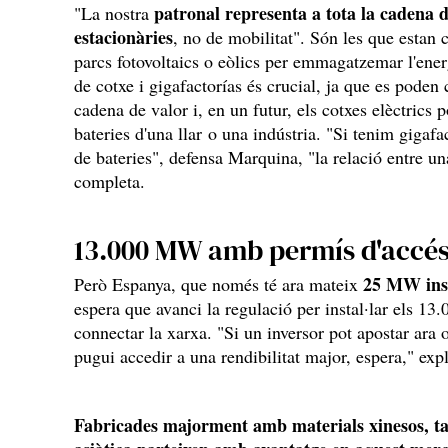
patronal representa a tota la cadena d
"La nostra
estacionàries
, no de mobilitat". Són les que estan 
parcs fotovoltaics o eòlics per emmagatzemar l'energ
de cotxe i gigafactorías és crucial, ja que es poden
cadena de valor i, en un futur, els cotxes elèctrics 
bateries d'una llar o una indústria. "Si tenim gigafa
de bateries", defensa Marquina, "la relació entre una
completa.
13.000 MW amb permís d'accés
25 MW insta
Però Espanya, que només té ara mateix
espera que avanci la regulació per instal·lar els 13
connectar la xarxa. "Si un inversor pot apostar ara 
pugui accedir a una rendibilitat major, espera," ex
Fabricades majorment amb materials xinesos, ta