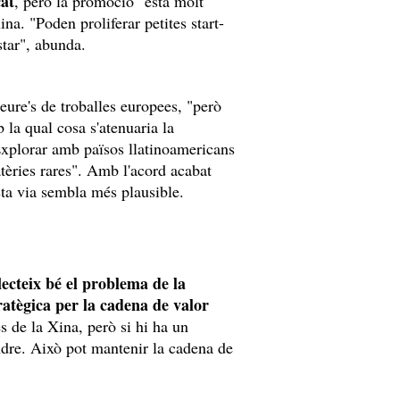
cat
, però la promoció "està molt
a. "Poden proliferar petites start-
star", abunda.
ure's de troballes europees, "però
 la qual cosa s'atenuaria la
"Explorar amb països llatinoamericans
tèries rares". Amb l'acord acabat
sta via sembla més plausible.
flecteix bé el problema de la
ratègica per la cadena de valor
s de la Xina, però si hi ha un
ndre. Això pot mantenir la cadena de