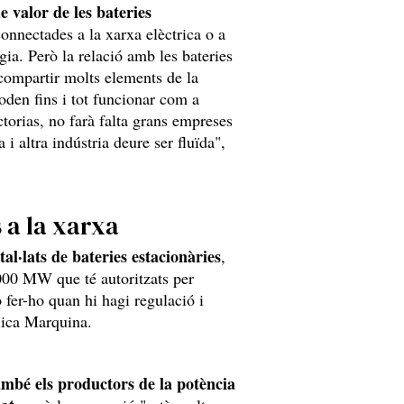
e valor de les bateries
connectades a la xarxa elèctrica o a
ia. Però la relació amb les bateries
 compartir molts elements de la
poden fins i tot funcionar com a
ctorias, no farà falta grans empreses
 i altra indústria deure ser fluïda",
 a la xarxa
l·lats de bateries estacionàries
,
.000 MW que té autoritzats per
o fer-ho quan hi hagi regulació i
plica Marquina.
mbé els productors de la potència