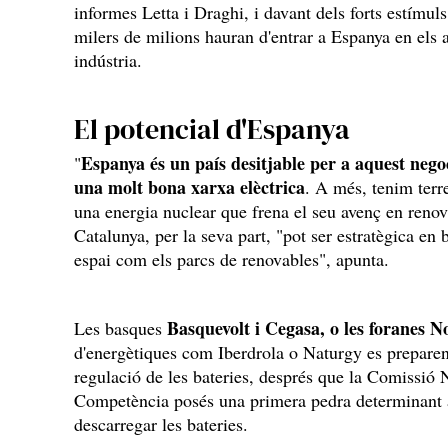
informes Letta i Draghi, i davant dels forts estímul
milers de milions hauran d'entrar a Espanya en els 
indústria.
El potencial d'Espanya
Espanya és un país desitjable per a aquest nego
"
una molt bona xarxa elèctrica
. A més, tenim terre
una energia nuclear que frena el seu avenç en reno
Catalunya, per la seva part, "pot ser estratègica en
espai com els parcs de renovables", apunta.
Basquevolt i Cegasa, o les foranes N
Les basques
d'energètiques com Iberdrola o Naturgy es preparen 
regulació de les bateries, després que la Comissió 
Competència posés una primera pedra determinant a
descarregar les bateries.