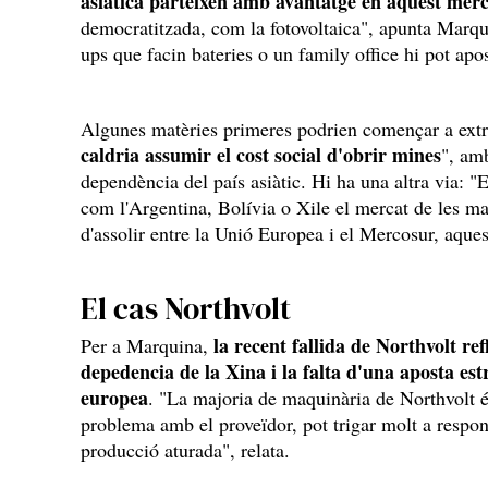
asiàtica parteixen amb avantatge en aquest mer
democratitzada, com la fotovoltaica", apunta Marquin
ups que facin bateries o un family office hi pot apo
Algunes matèries primeres podrien començar a extre
caldria assumir el cost social d'obrir mines
", amb
dependència del país asiàtic. Hi ha una altra via: 
com l'Argentina, Bolívia o Xile el mercat de les ma
d'assolir entre la Unió Europea i el Mercosur, aque
El cas Northvolt
la recent fallida de Northvolt re
Per a Marquina,
depedencia de la Xina i la falta d'una aposta est
europea
. "La majoria de maquinària de Northvolt é
problema amb el proveïdor, pot trigar molt a respo
producció aturada", relata.