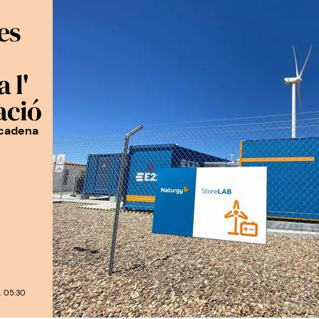
es
 l'
ació
 cadena
. 05:30