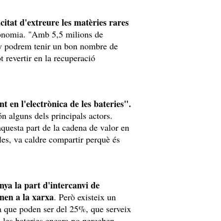
citat d'extreure les matèries rares
utonomia. "Amb 5,5 milions de
any podrem tenir un bon nombre de
t revertir en la recuperació
nt en l'electrònica de les bateries".
n alguns dels principals actors.
aquesta part de la cadena de valor en
les, va caldre compartir perquè és
nya la part d'intercanvi de
enen a la xarxa
. Però existeix un
a que poden ser del 25%, que serveix
l les bateries encara no perceben