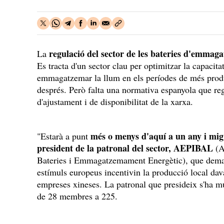
regulació del sector de les bateries d'emma
La
Es tracta d'un sector clau per optimitzar la capacit
emmagatzemar la llum en els períodes de més producc
després. Però falta una normativa espanyola que reg
d'ajustament i de disponibilitat de la xarxa.
més o menys d'aquí a un any i mi
"Estarà a punt
president de la patronal del sector, AEPIBAL
(A
Bateries i Emmagatzemament Energètic), que deman
estímuls europeus incentivin la producció local dav
empreses xineses. La patronal que presideix s'ha mu
de 28 membres a 225.