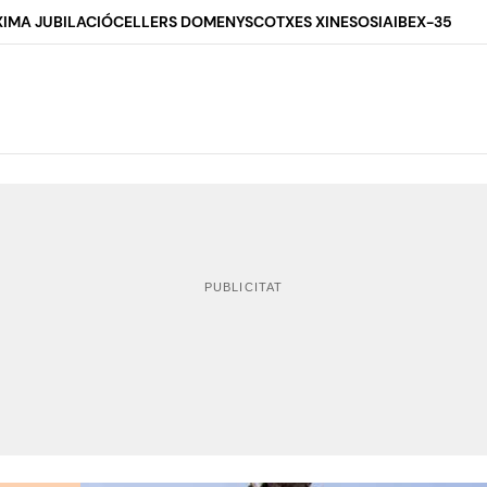
IMA JUBILACIÓ
CELLERS DOMENYS
COTXES XINESOS
IA
IBEX-35