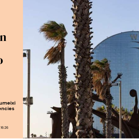
en
o
sumeixi
ències
16:26