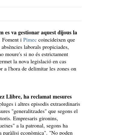
m es va gestionar aquest dijous la
. Foment i
Pimec
coincideixen que
 absències laborals propiciades,
o moure's si no és estrictament
permet la nova legislació en cas
 a l'hora de delimitar les zones on
ez Llibre, ha reclamat mesures
pluges i altres episodis extraordinaris
sures "generalitzades" que segons el
itoris. Empresaris gironins,
ueixes" a la patronal, segons ha
la paràlisi econòmica". "No poden