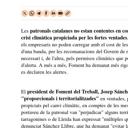
patronals catalanes no estan contentes en co
Les
crisi climàtica propiciada per les fortes ventades
els empresaris no poden carregar amb el cost de les
d'una banda, per les recomanacions del Govern de n
necessari i, de l'altra, pels permisos climàtics que 
d'alerta. A més a més, Foment ha demanat més rigor
es declaren les alertes.
president de Foment del Treball, Josep Sánch
El
"proporcionals i territorialitzades"
en ventades, 
propiciats pel canvi climàtic, en comptes de les me
portaveu de la patronal van "perjudicar" alguns terr
tarragonines o de Lleida han expressat "múltiples q
denunciat Sánchez Llibre, que ha demanat "evitar 