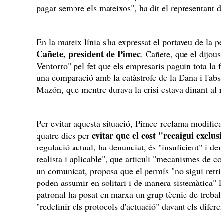
pagar sempre els mateixos", ha dit el representant d
En la mateix línia s'ha expressat el portaveu de la 
Cañete, president de Pimec
. Cañete, que el dijou
Ventorro" pel fet que els empresaris paguin tota la f
una comparació amb la catàstrofe de la Dana i l'abs
Mazón, que mentre durava la crisi estava dinant al 
Per evitar aquesta situació, Pimec reclama modificar
evitar que el cost "recaigui excl
quatre dies per
regulació actual, ha denunciat, és "insuficient" i d
realista i aplicable", que articuli "mecanismes de c
un comunicat, proposa que el permís "no sigui retr
poden assumir en solitari i de manera sistemàtica"
patronal ha posat en marxa un grup tècnic de trebal
"redefinir els protocols d'actuació" davant els difere