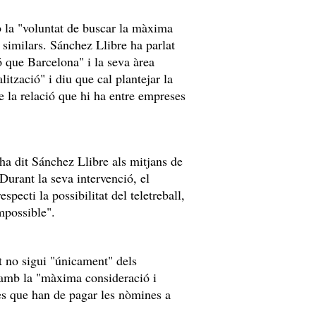
 la "voluntat de buscar la màxima
 similars. Sánchez Llibre ha parlat
ió que Barcelona" i la seva àrea
ització" i diu que cal plantejar la
e la relació que hi ha entre empreses
ha dit Sánchez Llibre als mitjans de
urant la seva intervenció, el
specti la possibilitat del teletreball,
impossible".
t no sigui "únicament" dels
n amb la "màxima consideració i
ses que han de pagar les nòmines a