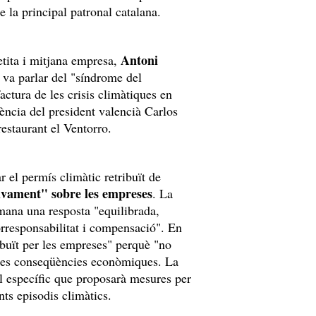
e la principal patronal catalana.
Antoni
petita i mitjana empresa,
s va parlar del "síndrome del
actura de les crisis climàtiques en
ència del president valencià Carlos
restaurant el Ventorro.
 el permís climàtic retribuït de
usivament" sobre les empreses
. La
emana una resposta "equilibrada,
orresponsabilitat i compensació". En
ibuït per les empreses" perquè "no
 les conseqüències econòmiques. La
l específic que proposarà mesures per
nts episodis climàtics.