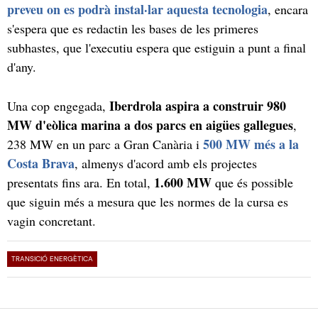
preveu on es podrà instal·lar aquesta tecnologia
, encara
s'espera que es redactin les bases de les primeres
subhastes, que l'executiu espera que estiguin a punt a final
d'any.
Iberdrola aspira a construir 980
Una cop engegada,
MW d'eòlica marina a dos parcs en aigües gallegues
,
500 MW més a la
238 MW en un parc a Gran Canària i
Costa Brava
, almenys d'acord amb els projectes
1.600 MW
presentats fins ara. En total,
que és possible
que siguin més a mesura que les normes de la cursa es
vagin concretant.
TRANSICIÓ ENERGÈTICA