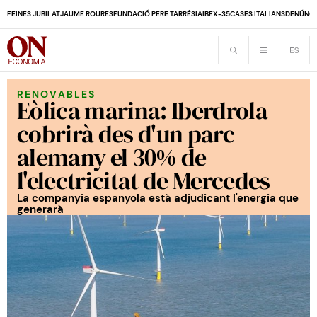
FEINES JUBILAT
JAUME ROURES
FUNDACIÓ PERE TARRÉS
IA
IBEX-35
CASES ITALIANS
DENÚNCI
RENOVABLES
Eòlica marina: Iberdrola
cobrirà des d'un parc
alemany el 30% de
l'electricitat de Mercedes
La companyia espanyola està adjudicant l'energia que
generarà