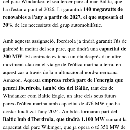
del parc Windanker, el seu tercer parc al mar Bàltic, que
140 megawatts de
ha d'estar a punt el 2026. Li garantirà
renovables a l'any a partir de 2027, el que suposarà el
30%
de les necessitats del grup automobilístic.
Amb aquesta assignació, Iberdrola ja tindrà garantit l'ús de
capacitat de
gairebé la meitat del seu parc, que tindrà una
300 MW
. El contracte es tanca un dia després d'un altre
moviment clau en el viatge de l'eòlica marina a terra, en
aquest cas a través de la multinacional nord-americana
empresa rebrà part de l'energia que
Amazon. Aquesta
generi Iberdrola, també des del Bàltic
, tant des de
Windanker com Baltic Eagle, un altre dels seus futurs
parcs d'eòlica marina amb capacitat de 476 MW que ha
d'estar finalitzat l'any 2024. Ambdós formaran part del
Baltic hub d'Iberdrola, que tindrà 1.100 MW
sumant la
capacitat del parc Wikinger, que ja opera o té 350 MW de