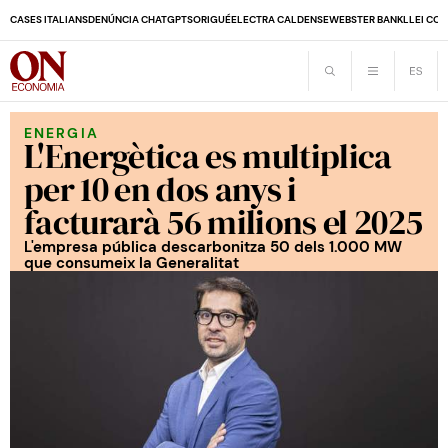
CASES ITALIANS
DENÚNCIA CHATGPT
SORIGUÉ
ELECTRA CALDENSE
WEBSTER BANK
LLEI CO
ENERGIA
L'Energètica es multiplica
per 10 en dos anys i
facturarà 56 milions el 2025
L'empresa pública descarbonitza 50 dels 1.000 MW
que consumeix la Generalitat