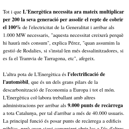
L'Energètica necessita ara mateix multiplicar
Tot i que
per 200 la seva generació per assolir el repte de cobrir
el 100%
de l'electricitat de la Generalitat i arribar als
1.000 MW necessaris, "aquesta necessitat creixerà perquè
hi haurà més consum", explica Pérez, "quan assumim la
gestió de Rodalies, si s'instal·len més dessalinitzadores, si
es fa el Tramvia de Tarragona, etc", afegeix.
l'electrificació de
L'altra pota de L'Energètica és
l'automòbil
, que és un dels grans pilars de la
descarbonització de l'economia a Europa i tot el món.
L'Energètica col·labora treballant amb altres
9.000 punts de recàrrega
administracions per arribar als
a tota Catalunya, per tal d'arribar a més de 40.000 usuaris.
La principal funció és posar punts de recàrrega a edificis
públics, però quan sigui convenient obrir-los a l'ús d'altres