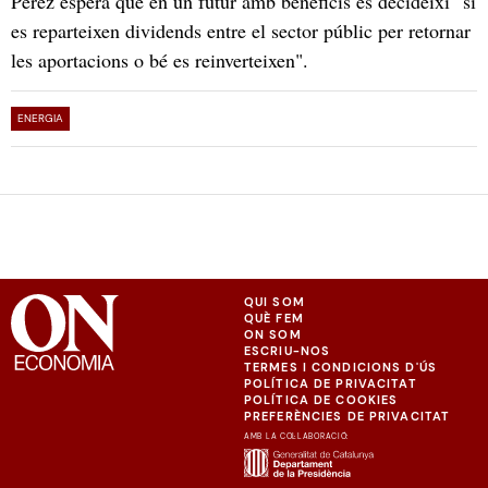
Pérez espera que en un futur amb beneficis es decideixi "si
es reparteixen dividends entre el sector públic per retornar
les aportacions o bé es reinverteixen".
ENERGIA
QUI SOM
QUÈ FEM
ON SOM
ESCRIU-NOS
TERMES I CONDICIONS D'ÚS
POLÍTICA DE PRIVACITAT
POLÍTICA DE COOKIES
PREFERÈNCIES DE PRIVACITAT
AMB LA COL·LABORACIÓ: