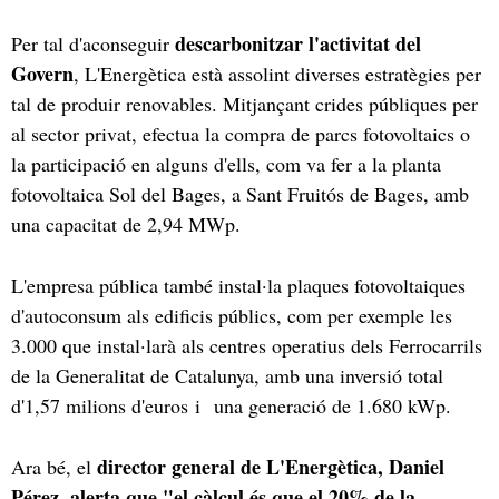
descarbonitzar l'activitat del
Per tal d'aconseguir
Govern
, L'Energètica està assolint diverses estratègies per
tal de produir renovables. Mitjançant crides públiques per
al sector privat, efectua la compra de parcs fotovoltaics o
la participació en alguns d'ells, com va fer a la planta
fotovoltaica Sol del Bages, a Sant Fruitós de Bages, amb
una capacitat de 2,94 MWp.
L'empresa pública també instal·la plaques fotovoltaiques
d'autoconsum als edificis públics, com per exemple les
3.000 que instal·larà als centres operatius dels Ferrocarrils
de la Generalitat de Catalunya, amb una inversió total
d'1,57 milions d'euros i una generació de 1.680 kWp.
director general de L'Energètica, Daniel
Ara bé, el
Pérez, alerta que "el càlcul és que el 20% de la