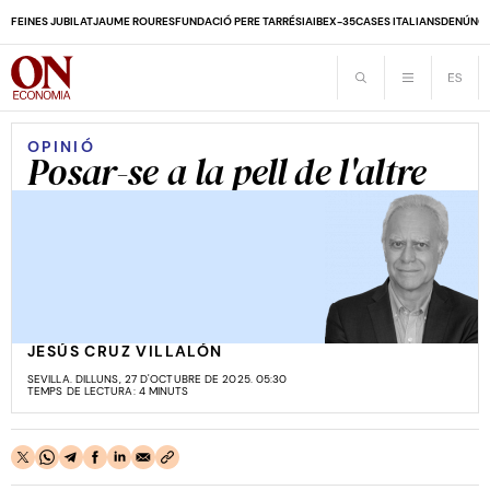
FEINES JUBILAT
JAUME ROURES
FUNDACIÓ PERE TARRÉS
IA
IBEX-35
CASES ITALIANS
DENÚNCI
OPINIÓ
Posar-se a la pell de l'altre
JESÚS CRUZ VILLALÓN
SEVILLA. DILLUNS, 27 D'OCTUBRE DE 2025. 05:30
TEMPS DE LECTURA: 4 MINUTS