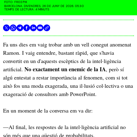
FOTO:
FREEPIK
BARCELONA. DIVENDRES, 26 DE JUNY DE 2026. 05:30
TEMPS DE LECTURA: 4 MINUTS
Fa uns dies em vaig trobar amb un vell conegut anomenat
Ramon. I vaig entendre, bastant ràpid, que s'havia
convertit en un d'aquests escèptics de la intel·ligència
No exactament un enemic de la IA
artificial.
, però sí
algú entestat a restar importància al fenomen, com si tot
això fos una moda exagerada, una il·lusió col·lectiva o una
exageració de consultors amb PowerPoint.
En un moment de la conversa em va dir:
—Al final, les respostes de la intel·ligència artificial no
són més que una qüestió de probabilitats.