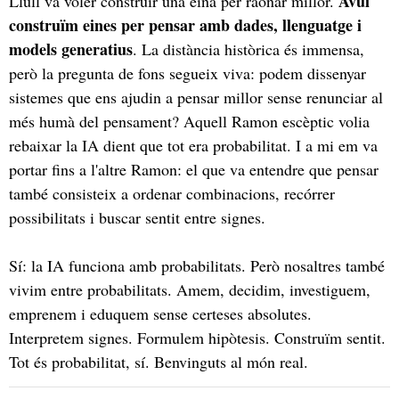
Avui
Llull va voler construir una eina per raonar millor.
construïm eines per pensar amb dades, llenguatge i
models generatius
. La distància històrica és immensa,
però la pregunta de fons segueix viva: podem dissenyar
sistemes que ens ajudin a pensar millor sense renunciar al
més humà del pensament? Aquell Ramon escèptic volia
rebaixar la IA dient que tot era probabilitat. I a mi em va
portar fins a l'altre Ramon: el que va entendre que pensar
també consisteix a ordenar combinacions, recórrer
possibilitats i buscar sentit entre signes.
Sí: la IA funciona amb probabilitats. Però nosaltres també
vivim entre probabilitats. Amem, decidim, investiguem,
emprenem i eduquem sense certeses absolutes.
Interpretem signes. Formulem hipòtesis. Construïm sentit.
Tot és probabilitat, sí. Benvinguts al món real.