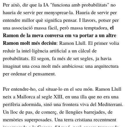
Per això, dir que la IA "funciona amb probabilitats" no
hauria de servir per menysprear-la. Hauria de servir per
entendre millor què significa pensar. I llavors, potser per
el
una associació massa fàcil, però massa temptadora,
Ramon de la meva conversa em va portar a un altre
Ramon molt més decisiu
: Ramon Llull. El primer volia
reduir la intel·ligència artificial a un càlcul de
probabilitats. El segon, fa més de set segles, ja havia
imaginat una cosa molt més ambiciosa: una arquitectura
per ordenar el pensament.
Per entendre-ho, cal situar-lo en el seu món. Ramon Llull
neix a Mallorca al segle XIII, en una illa que no era una
perifèria adormida, sinó una frontera viva del Mediterrani.
Un lloc de pas, de comerç, de llengües barrejades, de
memòries superposades. Una terra cristiana recentment
incorporada a la Corona d'Aragó, però encara travessada