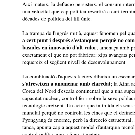
Així mateix, la deflació persisteix, el consum intern
una velocitat que cap política revertirà a curt termi
dècades de política del fill únic.
La trampa de l'ingrés mitjà, aquest fenomen pel qu
a cert punt i després s'estanquen perquè no com
basades en innovació d'alt valor
, amenaça amb pr
exactament el que no pot fabricar: xips avançats per
requereix el següent nivell de desenvolupament.
La combinació d'aquests factors dibuixa un escena
s'atreveixen a anomenar amb claredat
; la Xina 
Corea del Nord d'escala continental que a una supe
capacitat nuclear, control ferri sobre la seva poblac
tecnològic creixent. Un actor que intimida els seus v
mundial perquè no controla les eines que el definei
Pyongyang és enorme, però la direcció estructural, 
tanca, apunta cap a aquest model d'autarquia tecno
control polític com a fi en si mateix.