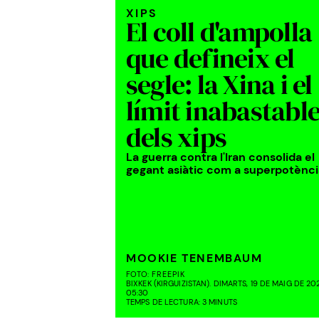
XIPS
El coll d'ampolla
que defineix el
segle: la Xina i el
límit inabastabl
dels xips
La guerra contra l'Iran consolida el
gegant asiàtic com a superpotènci
MOOKIE TENEMBAUM
FOTO:
FREEPIK
BIXKEK (KIRGUIZISTAN). DIMARTS, 19 DE MAIG DE 20
05:30
TEMPS DE LECTURA: 3 MINUTS