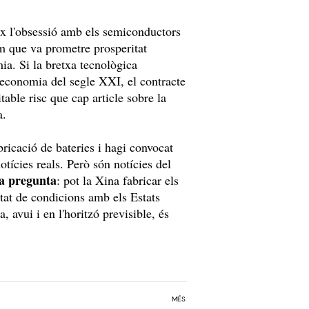
eix l'obsessió amb els semiconductors
m que va prometre prosperitat
ia. Si la bretxa tecnològica
'economia del segle XXI, el contracte
itable risc que cap article sobre la
a.
bricació de bateries i hagi convocat
tícies reals. Però són notícies del
la pregunta
: pot la Xina fabricar els
tat de condicions amb els Estats
, avui i en l'horitzó previsible, és
MÉS