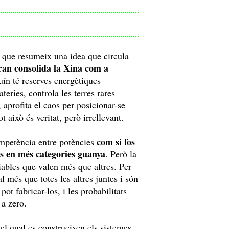
e que resumeix una idea que circula
Iran consolida la Xina com a
uín té reserves energètiques
teries, controla les terres rares
 aprofita el caos per posicionar-se
 això és veritat, però irrellevant.
com si fos
 competència entre potències
s en més categories guanya
. Però la
riables que valen més que altres. Per
l més que totes les altres juntes i són
ot fabricar-los, i les probabilitats
 a zero.
el qual es construeixen els sistemes