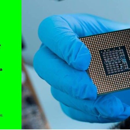
e
a
26.