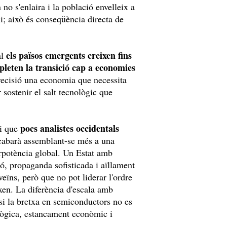
 no s'enlaira i la població envelleix a
ni; això és conseqüència directa de
els països emergents creixen fins
al
pleten la transició cap a economies
ecisió una economia que necessita
 sostenir el salt tecnològic que
pocs analistes occidentals
ri que
acabarà assemblant-se més a una
rpotència global. Un Estat amb
ió, propaganda sofisticada i aïllament
eïns, però que no pot liderar l'ordre
xen. La diferència d'escala amb
si la bretxa en semiconductors no es
lògica, estancament econòmic i