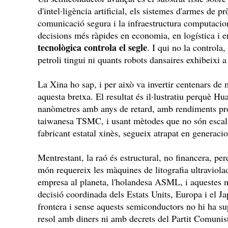
d'intel·ligència artificial, els sistemes d'armes de 
comunicació segura i la infraestructura computacion
decisions més ràpides en economia, en logística i 
tecnològica controla el segle
. I qui no la controla
petroli tingui ni quants robots dansaires exhibeixi a
La Xina ho sap, i per això va invertir centenars de 
aquesta bretxa. El resultat és il·lustratiu perquè Hu
nanòmetres amb anys de retard, amb rendiments prod
taiwanesa TSMC, i usant mètodes que no són escal
fabricant estatal xinès, segueix atrapat en generaci
Mentrestant, la raó és estructural, no financera, pe
món requereix les màquines de litografia ultravio
empresa al planeta, l'holandesa ASML, i aquestes 
decisió coordinada dels Estats Units, Europa i el 
frontera i sense aquests semiconductors no hi ha s
resol amb diners ni amb decrets del Partit Comunis