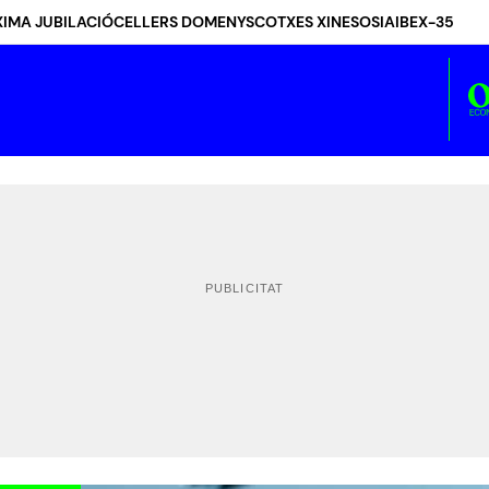
IMA JUBILACIÓ
CELLERS DOMENYS
COTXES XINESOS
IA
IBEX-35