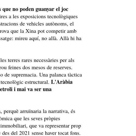
rs que no poden guanyar el joc
aires a les exposicions tecnològiques
stracions de vehicles autònoms, el
rova que la Xina pot competir amb
satge: mireu aquí, no allà. Allà hi ha
s terres rares necessàries per als
ou feines dos mesos de reserves.
no de supremacia. Una palanca tàctica
L'Aràbia
 tecnològic estructural.
etroli i mai va ser una
perquè arruïnaria la narrativa, és
òmica que les seves pròpies
 immobiliari, que va representar prop
e des del 2021 sense haver tocat fons.