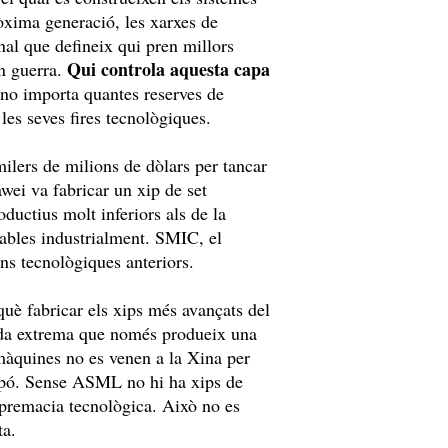
pròxima generació, les xarxes de
al que defineix qui pren millors
Qui controla aquesta capa
en guerra.
, no importa quantes reserves de
 les seves fires tecnològiques.
milers de milions de dòlars per tancar
awei va fabricar un xip de set
uctius molt inferiors als de la
ables industrialment. SMIC, el
ons tecnològiques anteriors.
rquè fabricar els xips més avançats del
lada extrema que només produeix una
màquines no es venen a la Xina per
Japó. Sense ASML no hi ha xips de
upremacia tecnològica. Això no es
ta.