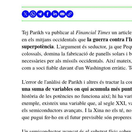
Tej Parikh va publicar al
Financial Times
un articl
la guerra contra l'
en els mitjans occidentals que
superpotència
. L'argument és seductor, ja que Peq
colossals, domina la fabricació de panells solars i ba
necessàries per als míssils occidentals. Així mateix,
com a soci fiable davant d'un Washington erràtic. Tot
L'error de l'anàlisi de Parikh i altres és tractar la
una suma de variables on qui acumula més punt
història de les potències no funciona així; hi ha va
exemple, existeix una variable que, al segle XXI, va
els semiconductors avançats. I la Xina no els té, no p
que pugui fer-ho en el futur previsible són properes
Un semiconductor avançat és el substrat físic sobre 