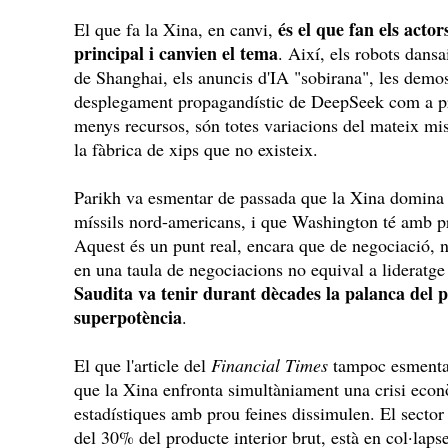
és el que fan els acto
El que fa la Xina, en canvi,
principal i canvien el tema
. Així, els robots dans
de Shanghai, els anuncis d'IA "sobirana", les demo
desplegament propagandístic de DeepSeek com a p
menys recursos, són totes variacions del mateix mis
la fàbrica de xips que no existeix.
Parikh va esmentar de passada que la Xina domina le
míssils nord-americans, i que Washington té amb pr
Aquest és un punt real, encara que de negociació, 
en una taula de negociacions no equival a lideratge
Saudita va tenir durant dècades la palanca del p
superpotència
.
El que l'article del
Financial Times
tampoc esmenta, 
que la Xina enfronta simultàniament una crisi econ
estadístiques amb prou feines dissimulen. El sector
del 30% del producte interior brut, està en col·laps