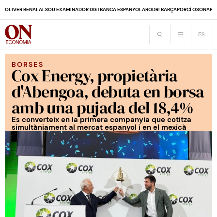
OLIVER BENALAL
SOU EXAMINADOR DGT
BANCA ESPANYOLA
RODRI BARÇA
PORCÍ OSONA
PE
BORSES
Cox Energy, propietària
d'Abengoa, debuta en borsa
amb una pujada del 18,4%
Es converteix en la primera companyia que cotitza
simultàniament al mercat espanyol i en el mexicà