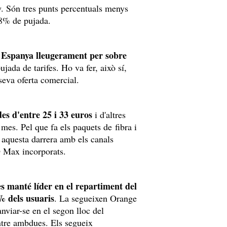
ny. Són tres punts percentuals menys
6,8% de pujada.
 Espanya lleugerament per sobre
jada de tarifes. Ho va fer, això sí,
 seva oferta comercial.
des d'entre 25 i 33 euros
i d'altres
mes. Pel que fa els paquets de fibra i
 aquesta darrera amb els canals
O Max incorporats.
s manté líder en el repartiment del
% dels usuaris
. La segueixen Orange
viar-se en el segon lloc del
ntre ambdues. Els segueix