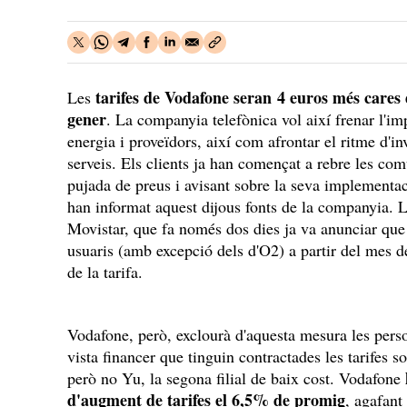
tarifes de Vodafone seran 4 euros més cares 
Les
gener
. La companyia telefònica vol així frenar l'imp
energia i proveïdors, així com afrontar el ritme d'in
serveis. Els clients ja han començat a rebre les co
pujada de preus i avisant sobre la seva implementac
han informat aquest dijous fonts de la companyia. L
Movistar, que fa només dos dies ja va anunciar que 
usuaris (amb excepció dels d'O2) a partir del mes de
de la tarifa.
Vodafone, però, exclourà d'aquesta mesura les pers
vista financer que tinguin contractades les tarifes s
però no Yu, la segona filial de baix cost. Vodafone
d'augment de tarifes el 6,5% de promig
, agafant