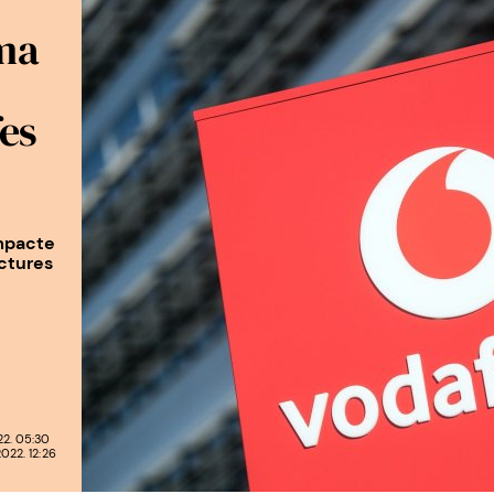
ma
fes
impacte
uctures
2. 05:30
22. 12:26