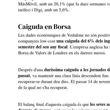
MásMóvil, amb un 20,1% (que fa dues setmanes va 
tarifes) i Digi, amb un 5,6%.
Caiguda en Borsa
Les dades econòmiques de Vodafone no són positives
una caiguda del 6% dels ing
companyies low-cost
semestre del seu any fiscal
. L'empresa anglesa ha s
Borsa de Valors de Londres en els darrers mesos.
duríssima caiguda a les jornades del
Després d'una
passat
, va mantenir una clara línia descendent fins
recuperar-se durant deu dies. El passat 14 de novem
de la qual no s'ha recuperat.
les seves 
El balanç final d'aquesta caiguda és que