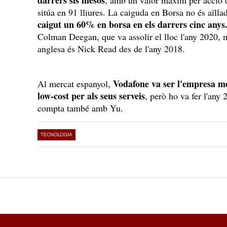
darrers sis mesos
, amb un valor màxim per acció de
sitúa en 91 lliures. La caiguda en Borsa no és aïll
caigut un 60% en borsa en els darrers cinc anys
Colman Deegan, que va assolir el lloc l'any 2020, 
anglesa és Nick Read des de l'any 2018.
Vodafone va ser l'empresa m
Al mercat espanyol,
low-cost per als seus serveis
, però ho va fer l'any
compta també amb Yu.
TECNOLOGIA