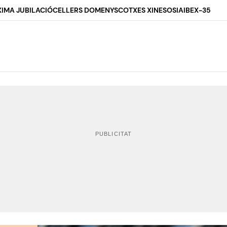
IMA JUBILACIÓ
CELLERS DOMENYS
COTXES XINESOS
IA
IBEX-35