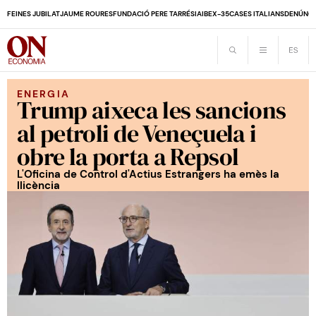
FEINES JUBILAT
JAUME ROURES
FUNDACIÓ PERE TARRÉS
IA
IBEX-35
CASES ITALIANS
DENÚNCI
ENERGIA
Trump aixeca les sancions
al petroli de Veneçuela i
obre la porta a Repsol
L'Oficina de Control d'Actius Estrangers ha emès la
llicència