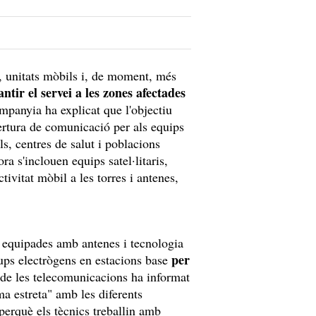
, unitats mòbils i, de moment, més
ntir el servei a les zones afectades
mpanyia ha explicat que l'objectiu
bertura de comunicació per als equips
ls, centres de salut i poblacions
a s'inclouen equips satel·litaris,
tivitat mòbil a les torres i antenes,
 equipades amb antenes i tecnologia
per
grups electrògens en estacions base
 de les telecomunicacions ha informat
ma estreta" amb les diferents
 perquè els tècnics treballin amb