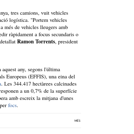
nya, tres camions, vuit vehicles
ció logística. "Portem vehicles
 a més de vehicles lleugers amb
cedir ràpidament a focus secundaris o
Ramon Torrents
detallat
, president
 aquest any, segons l'última
tals Europeus (EFFIS), una eina del
a
. Les 344.417 hectàrees calcinades
orresponen a un 0,7% de la superfície
upera amb escreix la mitjana d'unes
 per
focs
.
MÉS