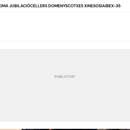
IMA JUBILACIÓ
CELLERS DOMENYS
COTXES XINESOS
IA
IBEX-35