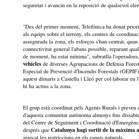
seguretat i avancin en la reposició de qualsevol ele
"Des del primer moment, Telefónica ha donat priorit
als equips sobre el terreny, els centres de coordinac
assegurada la zona, els esforços s'han centrat, quan h
connectivitat general l'abans possible, reparant qual
de moment, ha estat mínima", subratlla l'operado
vehicles
de diverses Agrupacions de Defensa Fores
Especial de Prevenció d'Incendis Forestals (GEPIF) 
aquest dimarts a Castella i Lleó per col·laborar en l
hi ha actius a la zona.
El grup està coordinat pels Agents Rurals i preveu e
d'aquesta comunitat autònoma almenys fins dissabte.
del Centre de Seguiment i Coordinació d'Emergènc
Catalunya hagi sortit de la màxima al
després que
aixecat les restriccions en els espais naturals.