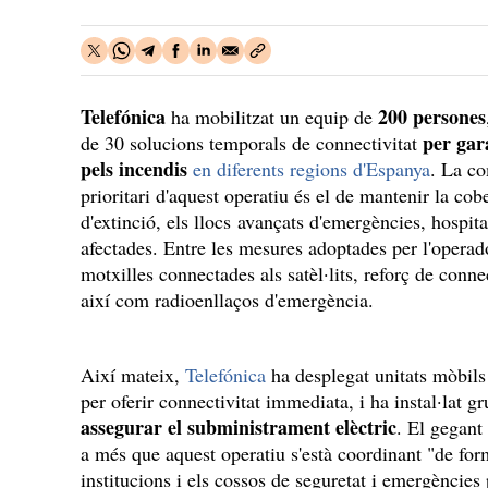
Telefónica
200 persones
ha mobilitzat un equip de
per gara
de 30 solucions temporals de connectivitat
pels incendis
en diferents regions d'Espanya
. La co
prioritari d'aquest operatiu és el de mantenir la co
d'extinció, els llocs avançats d'emergències, hospita
afectades. Entre les mesures adoptades per l'operador
motxilles connectades als satèl·lits, reforç de connec
així com radioenllaços d'emergència.
Així mateix,
Telefónica
ha desplegat unitats mòbils
per oferir connectivitat immediata, i ha instal·lat 
assegurar el subministrament elèctric
. El gegant
a més que aquest operatiu s'està coordinant "de for
institucions i els cossos de seguretat i emergències