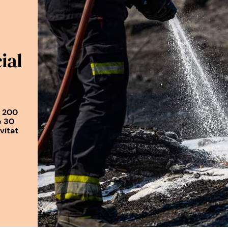
ial
e 200
e 30
vitat