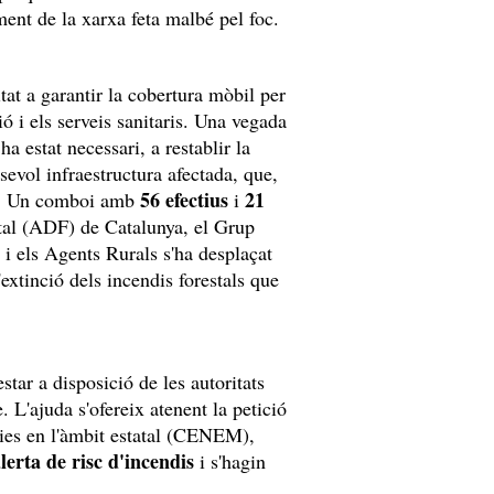
ment de la xarxa feta malbé pel foc.
at a garantir la cobertura mòbil per
ió i els serveis sanitaris. Una vegada
a estat necessari, a restablir la
sevol infraestructura afectada, que,
56 efectius
21
ra. Un comboi amb
i
tal (ADF) de Catalunya, el Grup
i els Agents Rurals s'ha desplaçat
'extinció dels incendis forestals que
star a disposició de les autoritats
 L'ajuda s'ofereix atenent la petició
ies en l'àmbit estatal (CENEM),
erta de risc d'incendis
i s'hagin