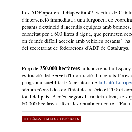
Les ADF aporten al dispositiu 47 efectius de Catalu
d'intervenció immediata i una furgoneta de coordina
pesants d'extinció d'incendis equipats amb bombes,
capacitat per a 600 litres d'aigua, que permeten ac
on és més difícil accedir amb vehicles pesants", ha 
del secretariat de federacions d'ADF de Catalunya.
350.000 hectàrees
Prop de
ja han cremat a Espanya
estimació del Servei d'Informació d'Incendis Fores
programa satel·litari Copernicus de
la Unió Europe
són un rècord des de l'inici de la sèrie el 2006 i c
total del país. A més, segons la mateixa font, se s
80.000 hectàrees afectades anualment en tot l'Estat
TELEFÓNICA
EMPRESES HISTÒRIQUES