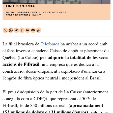
ON ECONOMIA
MADRID. DIVENDRES, 11 DE JULIOL DE 2025. 08:32
TEMPS DE LECTURA: 1 MINUT
La filial brasilera de
Telefónica
ha arribat a un acord amb
el fons inversor canadenc Caisse de dépôt et placement du
per adquirir la totalitat de les seves
Québec (La Caisse)
accions de FiBrasil
, una empresa que es dedica a la
construcció, desenvolupament i explotació d'una xarxa a
l'engròs de fibra òptica neutral i independent al Brasil.
El preu d'adquisició de la part de La Caisse (anteriorment
coneguda com a CDPQ), que representa el 50% de
(aproximadament
FiBrasil, és de 850 milions de reals
153 milions de dòlars o 131 milions d'euros)
, valor que