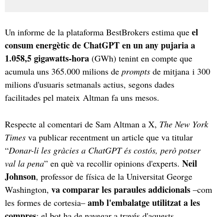
el
Un informe de la plataforma BestBrokers estima que
consum energètic de ChatGPT en un any pujaria a
1.058,5 gigawatts-hora
(GWh) tenint en compte que
acumula uns 365.000 milions de
prompts
de mitjana i 300
milions d'usuaris setmanals actius, segons dades
facilitades pel mateix Altman fa uns mesos.
Respecte al comentari de Sam Altman a X,
The New York
Times
va publicar recentment un article que va titular
“
Donar-li les gràcies a ChatGPT és costós, però potser
Neil
val la pena
” en què va recollir opinions d'experts.
Johnson
, professor de física de la Universitat George
va comparar les paraules addicionals
Washington,
–com
amb l'embalatge utilitzat a les
les formes de cortesia–
compres
: el bot ha de navegar a través d'aquests