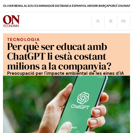
OLIVER BENALAL
SOU EXAMINADOR DGT
BANCA ESPANYOLA
RODRI BARÇA
PORCÍ OSONA
PE
TECNOLOGIA
Per què ser educat amb
ChatGPT li està costant
milions a la companyia?
Preocupació per l'impacte ambiental de les eines d'IA