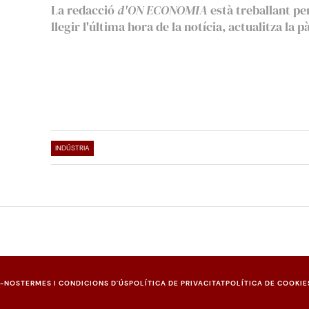
La redacció
d'ON ECONOMIA
està treballant pe
llegir l'última hora de la notícia, actualitza la p
INDÚSTRIA
U-NOS
TERMES I CONDICIONS D'ÚS
POLÍTICA DE PRIVACITAT
POLÍTICA DE COOKIE