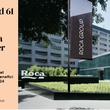
d 61
a
er
at
enefici
024
:01