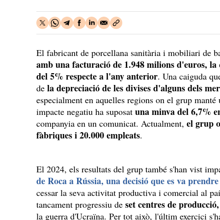
El fabricant de porcellana sanitària i mobiliari de 
amb una facturació de 1.948 milions d'euros, la
del 5% respecte a l'any anterior
. Una caiguda que
la depreciació de les divises d'alguns dels me
de
especialment en aquelles regions on el grup manté 
una minva del 6,7% en
impacte negatiu ha suposat
el grup 
companyia en un comunicat. Actualment,
fàbriques i 20.000 empleats
.
El 2024, els resultats del grup també s'han vist imp
de Roca a Rússia, una decisió que es va prendre 
cessar la seva activitat productiva i comercial al p
set centres de producció,
tancament progressiu de
la guerra d'Ucraïna. Per tot això, l'últim exercici s