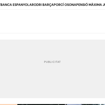
T
BANCA ESPANYOLA
RODRI BARÇA
PORCÍ OSONA
PENSIÓ MÀXIMA J