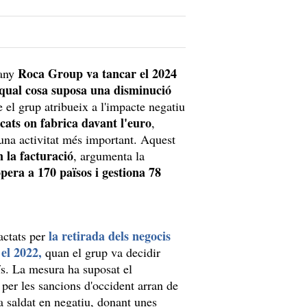
Roca Group va tancar el 2024
bany
 qual cosa suposa una disminució
 el grup atribueix a l'impacte negatiu
rcats on fabrica davant l'euro
,
una activitat més important. Aquest
 la facturació
, argumenta la
opera a 170 països i gestiona 78
la retirada dels negocis
actats per
el 2022,
quan el grup va decidir
aís. La mesura ha suposat el
per les sancions d'occident arran de
'ha saldat en negatiu, donant unes