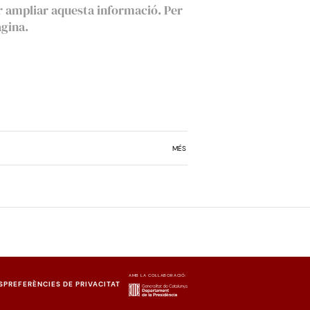
r ampliar aquesta informació. Per
àgina.
MÉS
AMB LA COL·LABORACIÓ:
S
PREFERÈNCIES DE PRIVACITAT