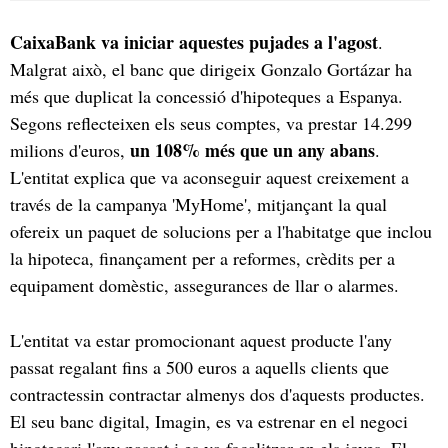
CaixaBank va iniciar aquestes pujades a l'agost
.
Malgrat això, el banc que dirigeix Gonzalo Gortázar ha
més que duplicat la concessió d'hipoteques a Espanya.
Segons reflecteixen els seus comptes, va prestar 14.299
un 108% més que un any abans
milions d'euros,
.
L'entitat explica que va aconseguir aquest creixement a
través de la campanya 'MyHome', mitjançant la qual
ofereix un paquet de solucions per a l'habitatge que inclou
la hipoteca, finançament per a reformes, crèdits per a
equipament domèstic, assegurances de llar o alarmes.
L'entitat va estar promocionant aquest producte l'any
passat regalant fins a 500 euros a aquells clients que
contractessin contractar almenys dos d'aquests productes.
El seu banc digital, Imagin, es va estrenar en el negoci
hipotecari l'any passat i es va focalitzar en els joves. El