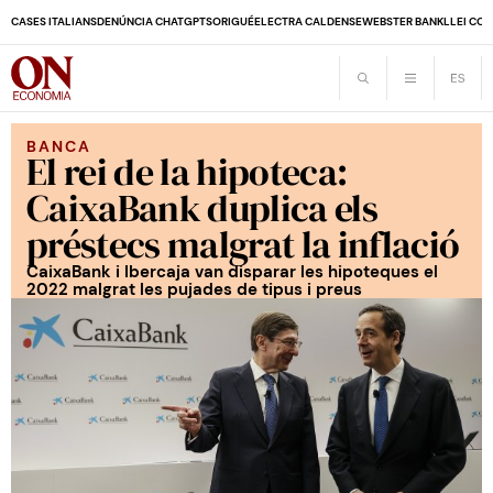
CASES ITALIANS
DENÚNCIA CHATGPT
SORIGUÉ
ELECTRA CALDENSE
WEBSTER BANK
LLEI CO
BANCA
El rei de la hipoteca:
CaixaBank duplica els
préstecs malgrat la inflació
CaixaBank i Ibercaja van disparar les hipoteques el
2022 malgrat les pujades de tipus i preus