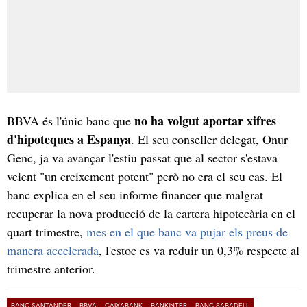
no ha volgut aportar xifres
BBVA és l'únic banc que
d'hipoteques a Espanya
. El seu conseller delegat, Onur
Genc, ja va avançar l'estiu passat que al sector s'estava
veient "un creixement potent" però no era el seu cas. El
banc explica en el seu informe financer que malgrat
recuperar la nova producció de la cartera hipotecària en el
quart trimestre,
mes en el que banc va pujar els preus de
manera accelerada
, l'estoc es va reduir un 0,3% respecte al
trimestre anterior.
BANC SANTANDER
BBVA
CAIXABANK
BANKINTER
BANC SABADELL