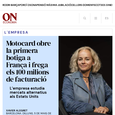
RODRI BARÇA
PORCÍ OSONA
PENSIÓ MÀXIMA JUBILACIÓ
CELLERS DOMENYS
COTXES XINES
L'EMPRESA
Motocard obre
la primera
botiga a
França i frega
els 100 milions
de facturació
L’empresa estudia
mercats alternatius
als Estats Units
XAVIER ALEGRET
BARCELONA. DILLUNS, 5 DE MAIG DE