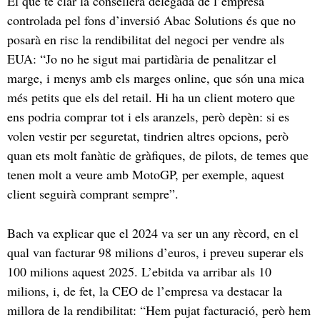
El que té clar la consellera delegada de l’empresa
controlada pel fons d’inversió Abac Solutions és que no
posarà en risc la rendibilitat del negoci per vendre als
EUA: “Jo no he sigut mai partidària de penalitzar el
marge, i menys amb els marges online, que són una mica
més petits que els del retail. Hi ha un client motero que
ens podria comprar tot i els aranzels, però depèn: si es
volen vestir per seguretat, tindrien altres opcions, però
quan ets molt fanàtic de gràfiques, de pilots, de temes que
tenen molt a veure amb MotoGP, per exemple, aquest
client seguirà comprant sempre”.
Bach va explicar que el 2024 va ser un any rècord, en el
qual van facturar 98 milions d’euros, i preveu superar els
100 milions aquest 2025. L’ebitda va arribar als 10
milions, i, de fet, la CEO de l’empresa va destacar la
millora de la rendibilitat: “Hem pujat facturació, però hem