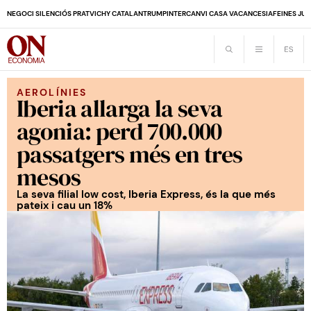
NEGOCI SILENCIÓS PRAT
VICHY CATALAN
TRUMP
INTERCANVI CASA VACANCES
IA
FEINES JUB
AEROLÍNIES
Iberia allarga la seva
agonia: perd 700.000
passatgers més en tres
mesos
La seva filial low cost, Iberia Express, és la que més
pateix i cau un 18%