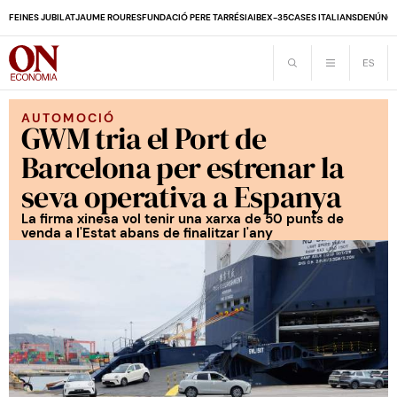
FEINES JUBILAT
JAUME ROURES
FUNDACIÓ PERE TARRÉS
IA
IBEX-35
CASES ITALIANS
DENÚNCI
AUTOMOCIÓ
GWM tria el Port de
Barcelona per estrenar la
seva operativa a Espanya
La firma xinesa vol tenir una xarxa de 50 punts de
venda a l'Estat abans de finalitzar l'any