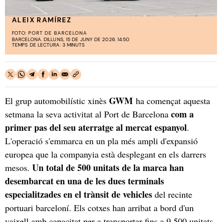
ALEIX RAMÍREZ
FOTO:
PORT DE BARCELONA
BARCELONA. DILLUNS, 15 DE JUNY DE 2026. 14:50
TEMPS DE LECTURA: 3 MINUTS
GWM
El grup automobilístic xinès
ha començat aquesta
com a
setmana la seva activitat al Port de Barcelona
primer pas del seu aterratge al mercat espanyol
.
L'operació s'emmarca en un pla més ampli d'expansió
europea que la companyia està desplegant en els darrers
Un total de 500 unitats de la marca han
mesos.
desembarcat en una de les dues terminals
especialitzades en el trànsit de vehicles
del recinte
portuari barceloní. Els cotxes han arribat a bord d'un
vaixell amb capacitat per a transportar fins a 9.500 unitats.