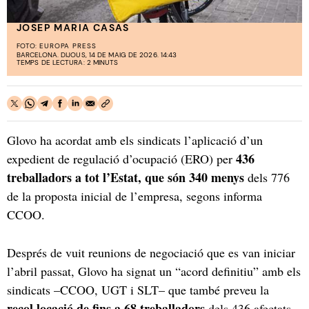
JOSEP MARIA CASAS
FOTO:
EUROPA PRESS
BARCELONA. DIJOUS, 14 DE MAIG DE 2026. 14:43
TEMPS DE LECTURA: 2 MINUTS
Glovo ha acordat amb els sindicats l’aplicació d’un
436
expedient de regulació d’ocupació (ERO) per
treballadors a tot l’Estat, que són 340 menys
dels 776
de la proposta inicial de l’empresa, segons informa
CCOO.
Després de vuit reunions de negociació que es van iniciar
l’abril passat, Glovo ha signat un “acord definitiu” amb els
sindicats –CCOO, UGT i SLT– que també preveu la
recol·locació de fins a 68 treballadors
dels 436 afectats