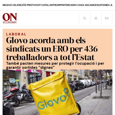
NEGOCI SILENCIÓS PRAT
VICHY CATALAN
TRUMP
INTERCANVI CASA VACANCES
IA
FEINES JUB
LABORAL
Glovo acorda amb els
sindicats un ERO per 436
treballadors a tot l’Estat
També pacten mesures per protegir l’ocupació i per
garantir sortides “dignes”