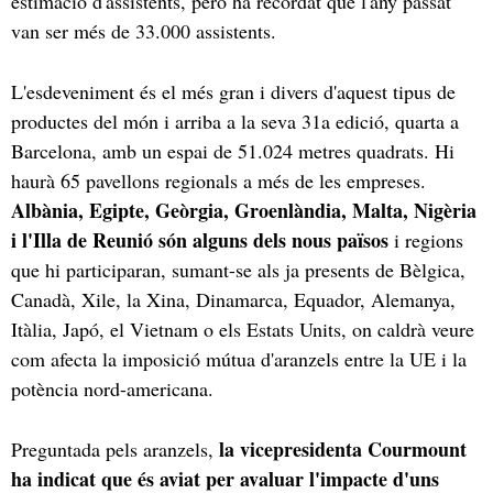
estimació d'assistents, però ha recordat que l'any passat
van ser més de 33.000 assistents.
L'esdeveniment és el més gran i divers d'aquest tipus de
productes del món i arriba a la seva 31a edició, quarta a
Barcelona, amb un espai de 51.024 metres quadrats. Hi
haurà 65 pavellons regionals a més de les empreses.
Albània, Egipte, Geòrgia, Groenlàndia, Malta, Nigèria
i l'Illa de Reunió són alguns dels nous països
i regions
que hi participaran, sumant-se als ja presents de Bèlgica,
Canadà, Xile, la Xina, Dinamarca, Equador, Alemanya,
Itàlia, Japó, el Vietnam o els Estats Units, on caldrà veure
com afecta la imposició mútua d'aranzels entre la UE i la
potència nord-americana.
la vicepresidenta Courmount
Preguntada pels aranzels,
ha indicat que és aviat per avaluar l'impacte d'uns