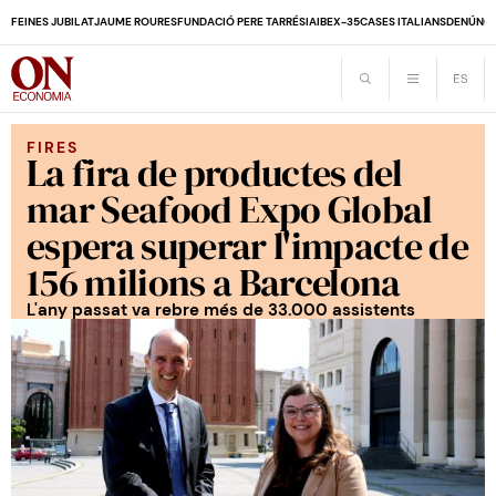
FEINES JUBILAT
JAUME ROURES
FUNDACIÓ PERE TARRÉS
IA
IBEX-35
CASES ITALIANS
DENÚNCI
FIRES
La fira de productes del
mar Seafood Expo Global
espera superar l'impacte de
156 milions a Barcelona
L'any passat va rebre més de 33.000 assistents