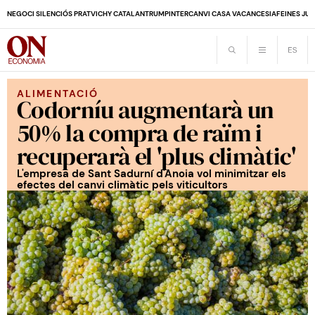
NEGOCI SILENCIÓS PRAT
VICHY CATALAN
TRUMP
INTERCANVI CASA VACANCES
IA
FEINES JUB
ALIMENTACIÓ
Codorníu augmentarà un
50% la compra de raïm i
recuperarà el 'plus climàtic'
L'empresa de Sant Sadurní d'Anoia vol minimitzar els
efectes del canvi climàtic pels viticultors