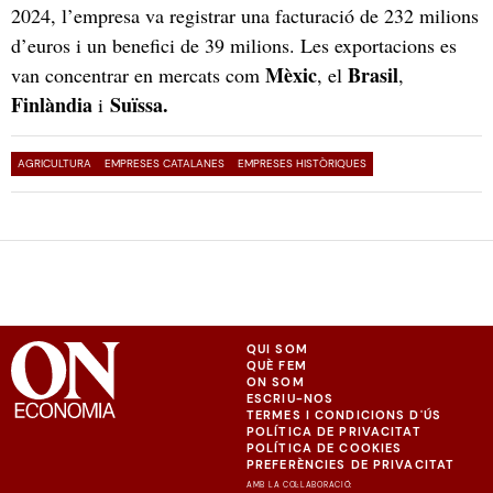
2024, l’empresa va registrar una facturació de 232 milions
d’euros i un benefici de 39 milions. Les exportacions es
Mèxic
Brasil
van concentrar en mercats com
, el
,
Finlàndia
Suïssa.
i
AGRICULTURA
EMPRESES CATALANES
EMPRESES HISTÒRIQUES
QUI SOM
QUÈ FEM
ON SOM
ESCRIU-NOS
TERMES I CONDICIONS D'ÚS
POLÍTICA DE PRIVACITAT
POLÍTICA DE COOKIES
PREFERÈNCIES DE PRIVACITAT
AMB LA COL·LABORACIÓ: