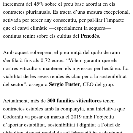
increment del 45% sobre el preu base acordat en els
contractes plurianuals. Es tracta d’una mesura excepcional,
activada per tercer any consecutiu, per pal·liar l’impacte
que el canvi climàtic —especialment la sequera—
Penedès
continua tenint sobre els cultius del
.
Amb aquest sobrepreu, el preu mitjà del quilo de raïm
s’enfilarà fins als 0,72 euros. “Volem garantir que els
nostres viticultors mantenen els ingressos per hectàrea. La
viabilitat de les seves rendes és clau per a la sostenibilitat
Sergio Fuster
del sector”, assegura
, CEO del grup.
300 famílies viticultores
Actualment, més de
tenen
contractes estables amb la companyia, una iniciativa que
Codorníu va posar en marxa el 2019 amb l’objectiu
d’aportar estabilitat, sostenibilitat i dignitat a l’ofici de
viticultor. Aquest model de col·laboració ha esdevingut