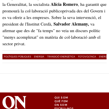
Alícia Romero
la Generalitat, la socialista
, ha garantit que
promourà la col·laboració publicoprivada des del Govern i
es va oferir a les empreses. Sobre la seva intervenció, el
Salvador Alemany,
president de l'Institut Cerdà,
va
afirmar que des de "fa temps" no veia un discurs polític
"menys acomplexat" en matèria de col·laboració amb el
sector privat.
POLÍTIQUES PÚBLIQUES
ENERGIA
TRANSICIÓ ENERGÈTICA
FOTOVOLTAICA
ENERGIA
QUI SOM
QUÈ FEM
ON SOM
ESCRIU-NOS