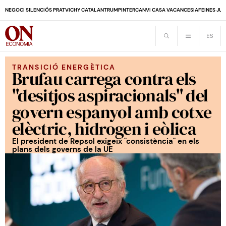
NEGOCI SILENCIÓS PRAT
VICHY CATALAN
TRUMP
INTERCANVI CASA VACANCES
IA
FEINES JUB
TRANSICIÓ ENERGÈTICA
Brufau carrega contra els
"desitjos aspiracionals" del
govern espanyol amb cotxe
elèctric, hidrogen i eòlica
El president de Repsol exigeix "consistència" en els
plans dels governs de la UE