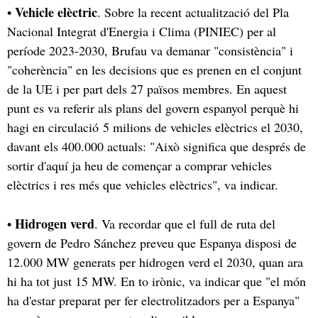
Vehicle elèctric
•
. Sobre la recent actualització del Pla
Nacional Integrat d'Energia i Clima (PINIEC) per al
període 2023-2030, Brufau va demanar "consistència" i
"coherència" en les decisions que es prenen en el conjunt
de la UE i per part dels 27 països membres. En aquest
punt es va referir als plans del govern espanyol perquè hi
hagi en circulació 5 milions de vehicles elèctrics el 2030,
davant els 400.000 actuals: "Això significa que després de
sortir d'aquí ja heu de començar a comprar vehicles
elèctrics i res més que vehicles elèctrics", va indicar.
Hidrogen verd
•
. Va recordar que el full de ruta del
govern de Pedro Sánchez preveu que Espanya disposi de
12.000 MW generats per hidrogen verd el 2030, quan ara
hi ha tot just 15 MW. En to irònic, va indicar que "el món
ha d'estar preparat per fer electrolitzadors per a Espanya"