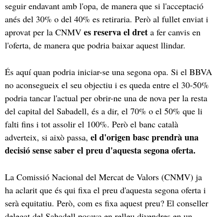
seguir endavant amb l'opa, de manera que si l'acceptació
anés del 30% o del 40% es retiraria. Però al fullet enviat i
es reserva el dret
aprovat per la CNMV
a fer canvis en
l'oferta, de manera que podria baixar aquest llindar.
És aquí quan podria iniciar-se una segona opa. Si el BBVA
no aconsegueix el seu objectiu i es queda entre el 30-50%
podria tancar l'actual per obrir-ne una de nova per la resta
del capital del Sabadell, és a dir, el 70% o el 50% que li
falti fins i tot assolir el 100%. Però el banc català
el d'origen basc prendrà una
adverteix, si això passa,
decisió sense saber el preu d'aquesta segona oferta.
La Comissió Nacional del Mercat de Valors (CNMV) ja
ha aclarit que és qui fixa el preu d'aquesta segona oferta i
serà equitatiu. Però, com es fixa aquest preu? El conseller
delegat del Sabadell posava en relleu divendres en un