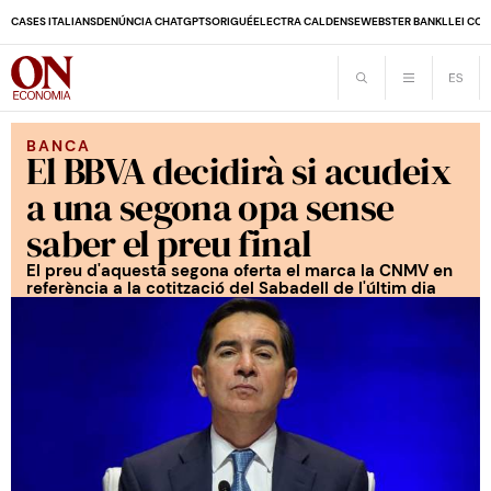
CASES ITALIANS
DENÚNCIA CHATGPT
SORIGUÉ
ELECTRA CALDENSE
WEBSTER BANK
LLEI CO
BANCA
El BBVA decidirà si acudeix
a una segona opa sense
saber el preu final
El preu d'aquesta segona oferta el marca la CNMV en
referència a la cotització del Sabadell de l'últim dia