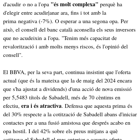
"és molt complexa"
d'acudir o no a l'opa
perquè ha
d'elegir entre acudir|anar ara, fins i tot amb la
prima negativa (-7%). O esperar a una segona opa. Per
això, el consell del banc català aconsella els seus inversors
que no acudeixin a l'opa. "Tenim més capacitat de
revalorització i amb molts menys riscos, és l'opinió del
consell".
El BBVA, per la seva part, continua insistint que l'oferta
actual (que és la mateixa que la de maig del 2024 encara
que s'ha ajustat a dividends) d'una acció de nova emissió
per 5,5483 títols de Sabadell, més de 70 cèntims en
era i és atractiva
efectiu,
. Defensa que aquesta prima és
del 30% respecte a la cotització de Sabadell abans d'iniciar
contactes per a una fusió amistosa que després acabo en
opa hostil. I del 42% sobre els preus mitjans a què
cotitzava el Sabadell el mes anterior a aquesta oferta.