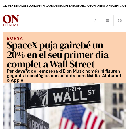
OLIVER BENALAL
SOU EXAMINADOR DGT
RODRI BARÇA
PORCÍ OSONA
PENSIÓ MÀXIMA JUBI
BORSA
SpaceX puja gairebé un
20% en el seu primer dia
complet a Wall Street
Per davant de l'empresa d'Elon Musk només hi figuren
gegants tecnològics consolidats com Nvidia, Alphabet
o Apple