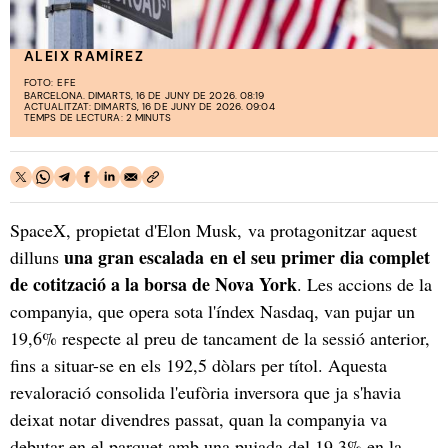
ALEIX RAMÍREZ
FOTO:
EFE
BARCELONA. DIMARTS, 16 DE JUNY DE 2026. 08:19
ACTUALITZAT: DIMARTS, 16 DE JUNY DE 2026. 09:04
TEMPS DE LECTURA: 2 MINUTS
SpaceX, propietat d'Elon Musk, va protagonitzar aquest
una gran escalada en el seu primer dia complet
dilluns
de cotització a la borsa de Nova York
. Les accions de la
companyia, que opera sota l'índex Nasdaq, van pujar un
19,6% respecte al preu de tancament de la sessió anterior,
fins a situar-se en els 192,5 dòlars per títol. Aquesta
revaloració consolida l'eufòria inversora que ja s'havia
deixat notar divendres passat, quan la companyia va
debutar en el parquet amb una pujada del 19,3% en la