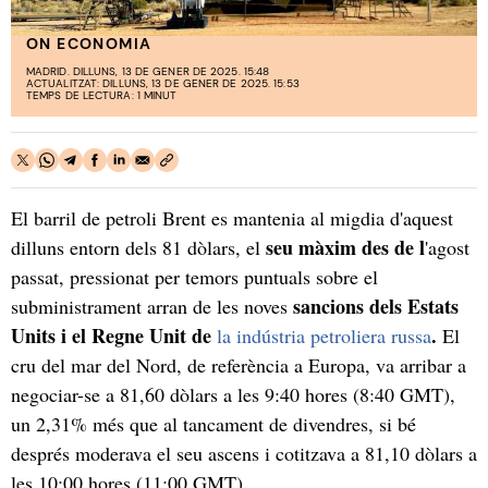
ON ECONOMIA
MADRID. DILLUNS, 13 DE GENER DE 2025. 15:48
ACTUALITZAT: DILLUNS, 13 DE GENER DE 2025. 15:53
TEMPS DE LECTURA: 1 MINUT
El barril de petroli Brent es mantenia al migdia d'aquest
seu màxim des de l
dilluns entorn dels 81 dòlars, el
'agost
passat, pressionat per temors puntuals sobre el
sancions dels Estats
subministrament arran de les noves
Units i el Regne Unit de
.
la indústria petroliera russa
El
cru del mar del Nord, de referència a Europa, va arribar a
negociar-se a 81,60 dòlars a les 9:40 hores (8:40 GMT),
un 2,31% més que al tancament de divendres, si bé
després moderava el seu ascens i cotitzava a 81,10 dòlars a
les 10:00 hores (11:00 GMT).