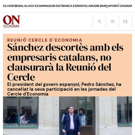
OLIVER BENALAL
SOU EXAMINADOR DGT
BANCA ESPANYOLA
RODRI BARÇA
PORCÍ OSONA
PE
REUNIÓ CERCLE D'ECONOMIA
Sánchez descortès amb els
empresaris catalans, no
clausurarà la Reunió del
Cercle
El president del govern espanyol, Pedro Sánchez, ha
cancel·lat la seva participació en les jornades del
Cercle d'Economia