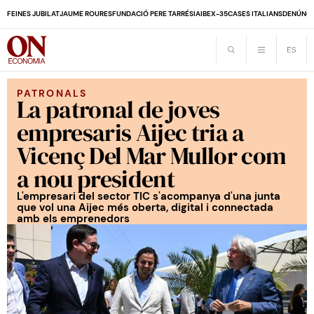
FEINES JUBILAT
JAUME ROURES
FUNDACIÓ PERE TARRÉS
IA
IBEX-35
CASES ITALIANS
DENÚNCI
PATRONALS
La patronal de joves
empresaris Aijec tria a
Vicenç Del Mar Mullor com
a nou president
L'empresari del sector TIC s'acompanya d'una junta
que vol una Aijec més oberta, digital i connectada
amb els emprenedors