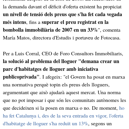
la demanda davant el dèficit d'oferta existent ha propiciat
un nivell de tensió dels preus que s'ha fet cada vegada
més intens
superar el preu registrat en la
, fins a
bombolla immobiliària de 2007 en un 33%
", comenta
María Matos, directora d'Estudis i portaveu de Fotocasa.
Per a Luis Corral, CEO de Foro Consultors Immobiliaris,
la solució al problema del lloguer "demana crear un
parc d'habitatges de lloguer amb iniciativa
publicoprivada"
. I afegeix: "el Govern ha posat en marxa
una normativa perquè topin els preus dels lloguers,
argumentant que això ajudarà aquest mercat. Una norma
que no pot imposar i que són les comunitats autònomes les
que decideixen si la posen en marxa o no. De moment,
ho
ha fet Catalunya i, des de la seva entrada en vigor, l'oferta
d'habitatge de lloguer s'ha reduït un 13%
, segons un