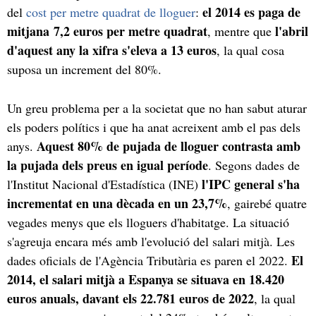
el 2014 es paga de
del
cost per metre quadrat de lloguer
:
mitjana 7,2 euros per metre quadrat
l'abril
, mentre que
d'aquest any la xifra s'eleva a 13 euros
, la qual cosa
suposa un increment del 80%.
Un greu problema per a la societat que no han sabut aturar
els poders polítics i que ha anat acreixent amb el pas dels
Aquest 80% de pujada de lloguer contrasta amb
anys.
la pujada dels preus en igual període
. Segons dades de
l'IPC general s'ha
l'Institut Nacional d'Estadística (INE)
incrementat en una dècada en un 23,7%
, gairebé quatre
vegades menys que els lloguers d'habitatge. La situació
s'agreuja encara més amb l'evolució del salari mitjà. Les
El
dades oficials de l'Agència Tributària es paren el 2022.
2014, el salari mitjà a Espanya se situava en 18.420
euros anuals, davant els 22.781 euros de 2022
, la qual