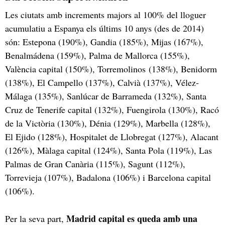
Les ciutats amb increments majors al 100% del lloguer
acumulatiu a Espanya els últims 10 anys (des de 2014)
són: Estepona (190%), Gandia (185%), Mijas (167%),
Benalmádena (159%), Palma de Mallorca (155%),
València capital (150%), Torremolinos (138%), Benidorm
(138%), El Campello (137%), Calvià (137%), Vélez-
Málaga (135%), Sanlúcar de Barrameda (132%), Santa
Cruz de Tenerife capital (132%), Fuengirola (130%), Racó
de la Victòria (130%), Dénia (129%), Marbella (128%),
El Ejido (128%), Hospitalet de Llobregat (127%), Alacant
(126%), Màlaga capital (124%), Santa Pola (119%), Las
Palmas de Gran Canària (115%), Sagunt (112%),
Torrevieja (107%), Badalona (106%) i Barcelona capital
(106%).
Madrid capital es queda amb una
Per la seva part,