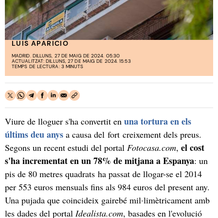
LUIS APARICIO
MADRID. DILLUNS, 27 DE MAIG DE 2024. 05:30
ACTUALITZAT: DILLUNS, 27 DE MAIG DE 2024. 15:53
TEMPS DE LECTURA: 3 MINUTS
una tortura en els
Viure de lloguer s'ha convertit en
últims deu anys
a causa del fort creixement dels preus.
el cost
Segons un recent estudi del portal
Fotocasa.com
,
s'ha incrementat en un 78% de mitjana a Espanya
: un
pis de 80 metres quadrats ha passat de llogar-se el 2014
per 553 euros mensuals fins als 984 euros del present any.
Una pujada que coincideix gairebé mil·limètricament amb
les dades del portal
Idealista.com
, basades en l'evolució