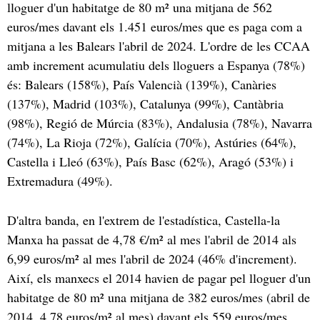
lloguer d'un habitatge de 80 m² una mitjana de 562
euros/mes davant els 1.451 euros/mes que es paga com a
mitjana a les Balears l'abril de 2024. L'ordre de les CCAA
amb increment acumulatiu dels lloguers a Espanya (78%)
és: Balears (158%), País Valencià (139%), Canàries
(137%), Madrid (103%), Catalunya (99%), Cantàbria
(98%), Regió de Múrcia (83%), Andalusia (78%), Navarra
(74%), La Rioja (72%), Galícia (70%), Astúries (64%),
Castella i Lleó (63%), País Basc (62%), Aragó (53%) i
Extremadura (49%).
D'altra banda, en l'extrem de l'estadística, Castella-la
Manxa ha passat de 4,78 €/m² al mes l'abril de 2014 als
6,99 euros/m² al mes l'abril de 2024 (46% d'increment).
Així, els manxecs el 2014 havien de pagar pel lloguer d'un
habitatge de 80 m² una mitjana de 382 euros/mes (abril de
2014, 4,78 euros/m² al mes) davant els 559 euros/mes