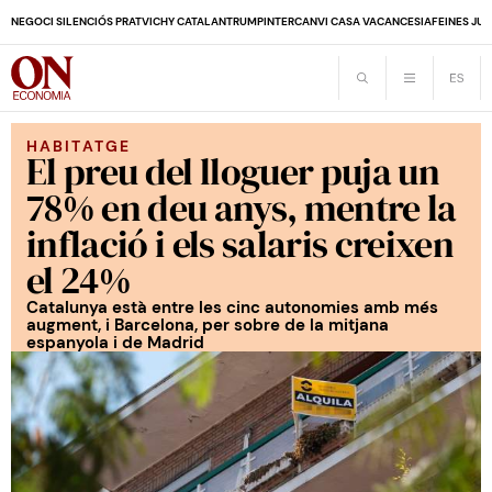
NEGOCI SILENCIÓS PRAT
VICHY CATALAN
TRUMP
INTERCANVI CASA VACANCES
IA
FEINES JUB
HABITATGE
El preu del lloguer puja un
78% en deu anys, mentre la
inflació i els salaris creixen
el 24%
Catalunya està entre les cinc autonomies amb més
augment, i Barcelona, per sobre de la mitjana
espanyola i de Madrid