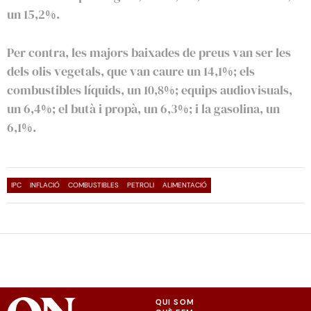
un 15,2%.
Per contra, les majors baixades de preus van ser les
dels olis vegetals, que van caure un 14,1%; els
combustibles líquids, un 10,8%; equips audiovisuals,
un 6,4%; el butà i propà, un 6,3%; i la gasolina, un
6,1%.
IPC
INFLACIÓ
COMBUSTIBLES
PETROLI
ALIMENTACIÓ
QUI SOM