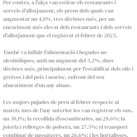
Per contra, a l'alça van estirar els restaurants i
serveis d'allotjament, els preus dels quals van
augmentar un 4,8%, tres dècimes més, per un
encariment més elevat dels restaurants i dels serveis
d'allotjament que el registrat el febrer de 2025.
També va influir l'alimentació i begudes no
alcohòliques, amb un augment del 3,2%, dues
dècimes més, principalment per l'estabilitat dels olis i
greixos i del peix i marisc, enfront del seu
abaratiment d'un any abans.
Les majors pujades de preu al febrer respecte al
mateix mes de l'any anterior les van registrar els ous,
un 30,1%; la recollida d'escombraries, un 28,6%; la
joieria i rellotges de polsera, un 27,5%; el transport
combinat de passatgers, un 26,6%; i les hortalisses,