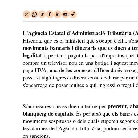
L'Agència Estatal d'Administració Tributària 
Hisenda, que és el ministeri que s'ocupa d'ella, s'e
moviments bancaris i dineraris que es duen a te
legalitat
i, per tant, paguin la part d'impostos que 
compra un televisor nou en una botiga i aquest mov
paga l'IVA, una de les comeses d'Hisenda és perse
passa si algú ingressa diners sense declarar per un 
s'encarrega de posar multes a qui ingressi o tregui di
prevenir, aba
Són mesures que es duen a terme per
blanqueig de capitals
. És per això que els bancs es
moviments sospitosos o dels quals superen segons q
les alarmes de l'Agència Tributària, podran ser inves
en sancions.