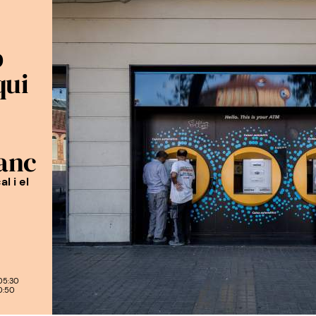
b
qui
anc
l i el
05:30
0:50