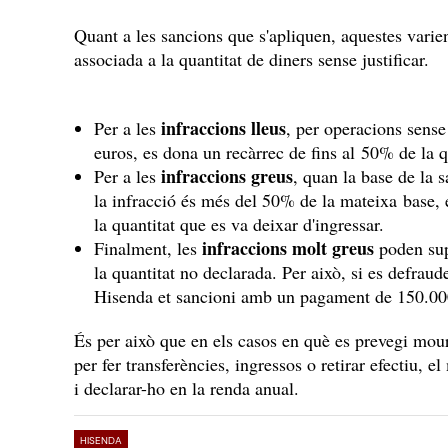
Quant a les sancions que s'apliquen, aquestes varien
associada a la quantitat de diners sense justificar.
infraccions lleus
Per a les
, per operacions sense
euros, es dona un recàrrec de fins al 50% de la q
infraccions greus
Per a les
, quan la base de la 
la infracció és més del 50% de la mateixa base, 
la quantitat que es va deixar d'ingressar.
infraccions molt greus
Finalment, les
poden sup
la quantitat no declarada. Per això, si es defrau
Hisenda et sancioni amb un pagament de 150.00
És per això que en els casos en què es prevegi mour
per fer transferències, ingressos o retirar efectiu, el
i declarar-ho en la renda anual.
HISENDA