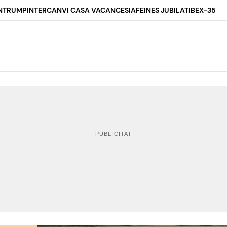
N
TRUMP
INTERCANVI CASA VACANCES
IA
FEINES JUBILAT
IBEX-35