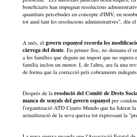
beneficiaris han impugnat resolucions administrativ
quantitats percebudes en concepte d'IMV, en nombro
tot anul·lant les resolucions administratives", diu 
govern espanyol recorda les modificacio
A més, el
càrrega del deute
. En primer lloc, no demana el 
a les famílies que deguin un import que no supera 
família inclou un menor. I, de l'altra, ara fa una rev
de forma que la correcció pels cobraments indegut
resolució del Comitè de Drets Soci
Després de la
manca de senyals del govern espanyol
per condon
l'organització ATD Cuarto Mundo que ha liderat la 
actualització de la seva queixa tot expressant la "p
La nova queixa recorda que l'Associació Estatal de 