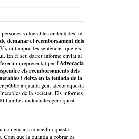
e persones vulnerables endeutades, ni
r de demanar el reemborsament dels
MV)
,
ni tampoc les sentències que els
i. En el seu darrer informe enviat al
l'Advocacia
l'executiu representat per
suspendre els reemborsaments dels
erables i deixa en la teulada de la
er públic a quanta gent afecta aquesta
lnerables de la societat. Els informes
00 famílies endeutades per aquest
va començar a concedir aquesta
s. Com que la quantia a cobrar es