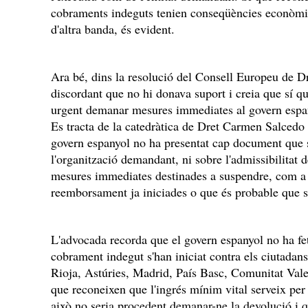
cobraments indeguts tenien conseqüències econòmiq
d'altra banda, és evident.
Ara bé, dins la resolució del Consell Europeu de Dr
discordant que no hi donava suport i creia que sí qu
urgent demanar mesures immediates al govern espany
Es tracta de la catedràtica de Dret Carmen Salcedo
govern espanyol no ha presentat cap document que s
l'organització demandant, ni sobre l'admissibilitat 
mesures immediates destinades a suspendre, com a m
reemborsament ja iniciades o que és probable que 
L'advocada recorda que el govern espanyol no ha fe
cobrament indegut s'han iniciat contra els ciutadans
Rioja, Astúries, Madrid, País Basc, Comunitat Valen
que reconeixen que l'ingrés mínim vital serveix per 
això no seria procedent demanar-ne la devolució i 