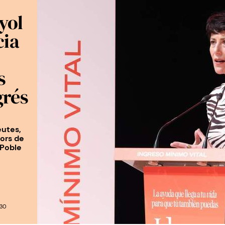
yol
cia
s
grés
eutes,
tors de
 Poble
:30