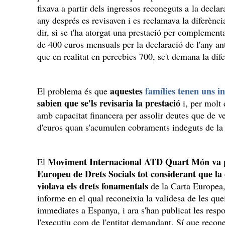
fixava a partir dels ingressos reconeguts a la declar
any després es revisaven i es reclamava la diferènci
dir, si se t'ha atorgat una prestació per complemen
de 400 euros mensuals per la declaració de l'any ant
que en realitat en percebies 700, se't demana la dif
aquestes
famílies tenen uns i
El problema és que
sabien que se'ls revisaria la prestació
i, per molt
amb capacitat financera per assolir deutes que de v
d'euros quan s'acumulen cobraments indeguts de la
Moviment Internacional ATD Quart Món va 
El
Europeu de Drets Socials tot considerant que la 
violava els drets fonamentals
de la Carta Europea
informe en el qual reconeixia la validesa de les que
immediates a Espanya, i ara s'han publicat les respo
l'executiu com de l'entitat demandant. Sí que recon