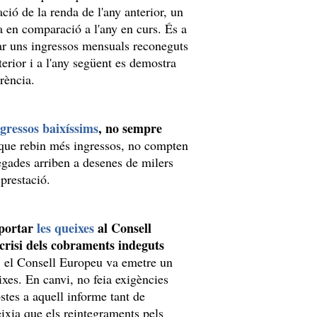
ació de la renda de l'any anterior, un
a en comparació a l'any en curs. És a
tar uns ingressos mensuals reconeguts
erior i a l'any següent es demostra
erència.
ngressos baixíssims
, no sempre
 que rebin més ingressos, no compten
egades arriben a desenes de milers
 prestació.
portar
les queixes
al Consell
crisi dels cobraments indeguts
, el Consell Europeu va emetre un
ixes. En canvi, no feia exigències
stes a aquell informe tant de
eixia que els reintegraments pels