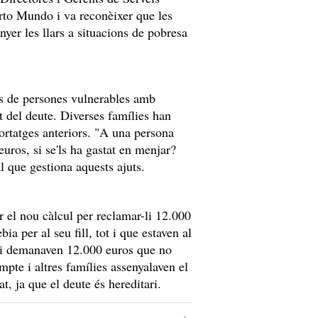
rto Mundo i va reconèixer que les
er les llars a situacions de pobresa
s de persones vulnerables amb
t del deute. Diverses famílies han
tatges anteriors. "A una persona
uros, si se'ls ha gastat en menjar?
l que gestiona aquests ajuts.
r el nou càlcul per reclamar-li 12.000
a per al seu fill, tot i que estaven al
, li demanaven 12.000 euros que no
te i altres famílies assenyalaven el
at, ja que el deute és hereditari.