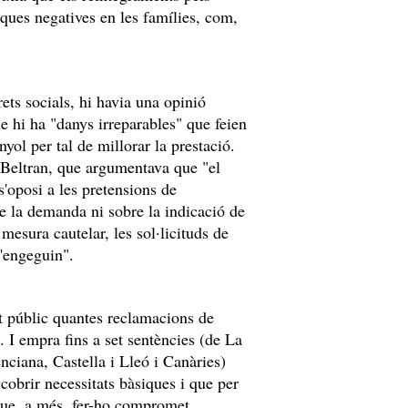
ues negatives en les famílies, com,
ets socials, hi havia una opinió
e hi ha "danys irreparables" que feien
ol per tal de millorar la prestació.
 Beltran, que argumentava que "el
'oposi a les pretensions de
de la demanda ni sobre la indicació de
esura cautelar, les sol·licituds de
s'engeguin".
t públic quantes reclamacions de
. I empra fins a set sentències (de La
ciana, Castella i Lleó i Canàries)
cobrir necessitats bàsiques i que per
que, a més, fer-ho compromet