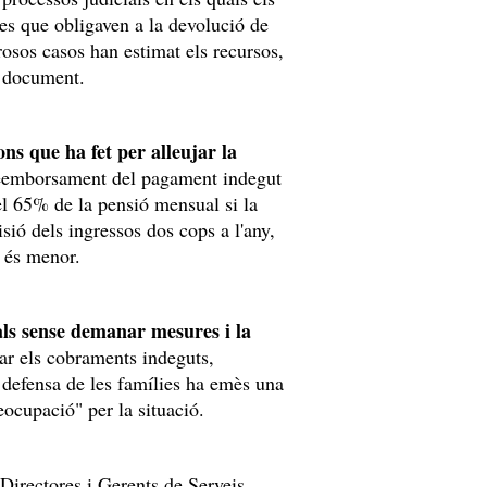
es que obligaven a la devolució de
sos casos han estimat els recursos,
el document.
ns que ha fet per alleujar la
reemborsament del pagament indegut
el 65% de la pensió mensual si la
isió dels ingressos dos cops a l'any,
s és menor.
als sense demanar mesures i la
ar els cobraments indeguts,
defensa de les famílies ha emès una
reocupació" per la situació.
Directores i Gerents de Serveis