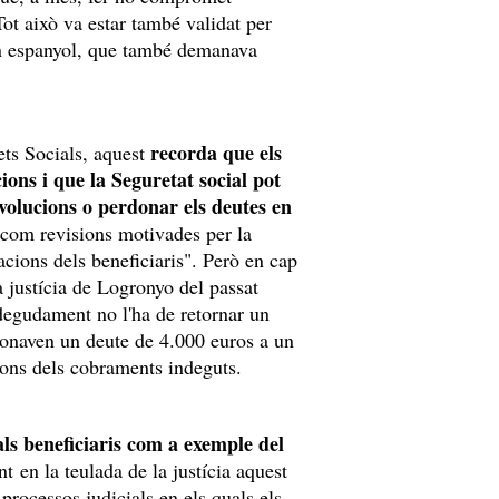
Tot això va estar també validat per
ern espanyol, que també demanava
recorda que els
ets Socials, aquest
ions i que la Seguretat social pot
evolucions o perdonar els deutes en
í com revisions motivades per la
acions dels beneficiaris". Però en cap
a justícia de Logronyo del passat
degudament no l'ha de retornar un
rdonaven un deute de 4.000 euros a un
cions dels cobraments indeguts.
 als beneficiaris com a exemple del
nt en la teulada de la justícia aquest
processos judicials en els quals els