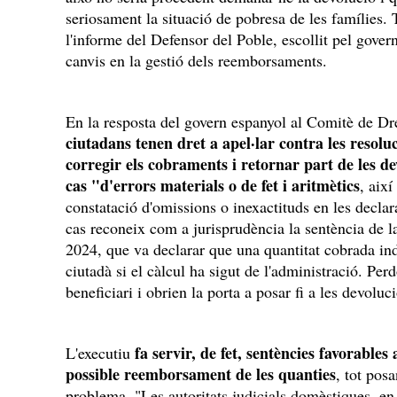
seriosament la situació de pobresa de les famílies. 
l'informe del Defensor del Poble, escollit pel gov
canvis en la gestió dels reemborsaments.
En la resposta del govern espanyol al Comitè de Dr
ciutadans tenen dret a apel·lar contra les resoluc
corregir els cobraments i retornar part de les d
cas "d'errors materials o de fet i aritmètics
, aix
constatació d'omissions o inexactituds en les declar
cas reconeix com a jurisprudència la sentència de l
2024, que va declarar que una quantitat cobrada in
ciutadà si el càlcul ha sigut de l'administració. Pe
beneficiari i obrien la porta a posar fi a les devolu
fa servir, de fet, sentències favorables
L'executiu
possible reemborsament de les quanties
, tot posa
problema. "Les autoritats judicials domèstiques, en 