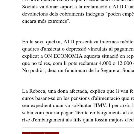
Socials va donar suport a la reclamació d'ATD Cua
devolucions dels cobraments indeguts "poden empèny
encara més extremes".
En la seva queixa, ATD presentava informes mèdic
quadres d'ansietat o depressió vinculats al pagamen
explicat a ON ECONOMIA aquesta situació en repor
que no té res, com li pots reclamar 4.000 o 12.000 e
No podrà", deia un funcionari de la Seguretat Socia
La Rebeca, una dona afectada, explica que li van fe
euros basant-se en les pensions d'alimentació que rebi
seu expedient quan va sol·licitar l'IMV. I per això
sabia com podria pagar. Temia embargaments al comp
risc d'embargament als fills quan fossin majors d'ed