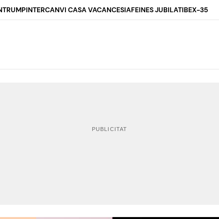
N
TRUMP
INTERCANVI CASA VACANCES
IA
FEINES JUBILAT
IBEX-35