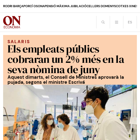
RODRI BARÇA
PORCÍ OSONA
PENSIÓ MÀXIMA JUBILACIÓ
CELLERS DOMENYS
COTXES XINES
SALARIS
Els empleats públics
cobraran un 2% més en la
seva nòmina de juny
Aquest dimarts, el Consell de Ministres aprovarà la
pujada, segons el ministre Escrivá