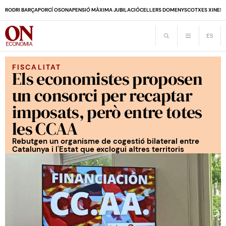
RODRI BARÇA
PORCÍ OSONA
PENSIÓ MÀXIMA JUBILACIÓ
CELLERS DOMENYS
COTXES XINES
FISCALITAT
Els economistes proposen
un consorci per recaptar
imposats, però entre totes
les CCAA
Rebutgen un organisme de cogestió bilateral entre
Catalunya i l'Estat que exclogui altres territoris