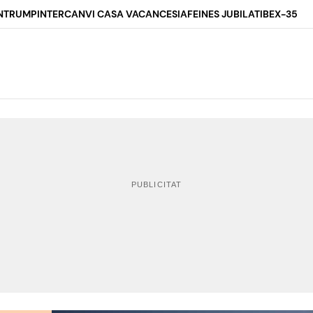
N
TRUMP
INTERCANVI CASA VACANCES
IA
FEINES JUBILAT
IBEX-35