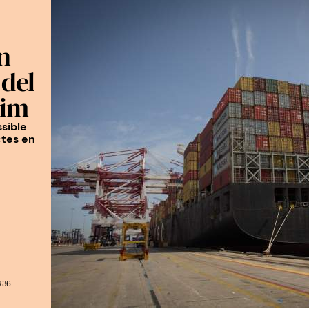
n
 del
tim
ssible
ctes en
:36