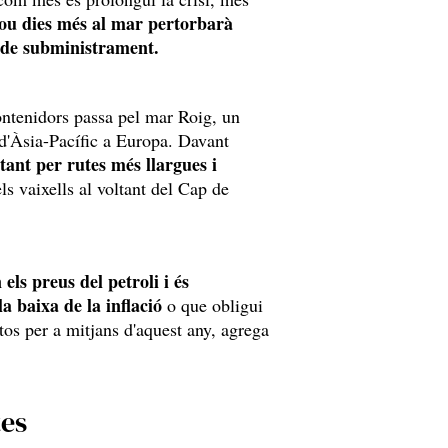
nou dies més al mar pertorbarà
s de subministrament.
ontenidors passa pel mar Roig, un
ó d'Àsia-Pacífic a Europa. Davant
ptant per rutes més llargues i
els vaixells al voltant del Cap de
els preus del petroli i és
la baixa de la inflació
o que obligui
stos per a mitjans d'aquest any, agrega
tes