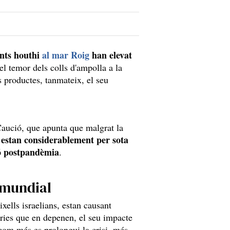
ants houthi
al mar Roig
han elevat
 el temor dels colls d'ampolla a la
s productes, tanmateix, el seu
Caució, que apunta que malgrat la
estan considerablement per sota
s
ió postpandèmia
.
 mundial
xells israelians, estan causant
tries que en depenen, el seu impacte
com més es prolongui la crisi, més