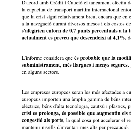
D'acord amb Crèdit i Caució el tancament efectiu de
la capacitat de transport marítim internacional ento
que la crisi sigui relativament breu, encara que en 
a la navegació durant diversos mesos i els costos de
s'afegirien entorn de 0,7 punts percentuals a la 
actualment es preveu que descendeixi al 4,1%,
de
és probable que la modifi
L'informe considera que
subministrament, més llargues i menys segures, 
en alguns sectors.
Les empreses europees seran les més afectades a cur
europeus importen una àmplia gamma de béns inter
elèctrics, béns d'alta tecnologia, cautxú i plàstics
crisi es prolonga, és possible que augmentin els 
congestió als ports
, la qual cosa pot accelerar el 
mantenir nivells d'inventari més alts per precaució.