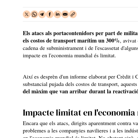
Els atacs als portacontenidors per part de milit
els costos de transport marítim un 300%
, avivat
cadena de subministrament i de l'escassetat d'algun
impacte en l'economia mundial és limitat.
Així es desprèn d'un informe elaborat per Crèdit i 
substancial pujada dels costos de transport, aquest
del màxim que van arribar durant la reactivac
Impacte limitat en l'economia
Encara que els atacs, dirigits aparentment contra vai
problemes a les companyies navilieres i a les indús
en l'economia mundial és limitat. No obstant això, 