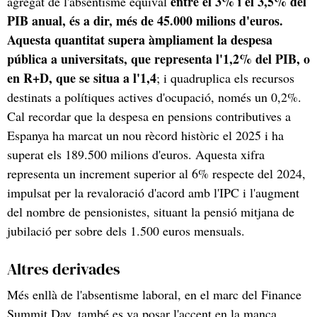
entre el 3% i el 3,5% del
agregat de l'absentisme equival
PIB anual, és a dir, més de 45.000 milions d'euros.
Aquesta quantitat supera àmpliament la despesa
pública a universitats, que representa l'1,2% del PIB, o
en R+D, que se situa a l'1,4
; i quadruplica els recursos
destinats a polítiques actives d'ocupació, només un 0,2%.
Cal recordar que la despesa en pensions contributives a
Espanya ha marcat un nou rècord històric el 2025 i ha
superat els 189.500 milions d'euros. Aquesta xifra
representa un increment superior al 6% respecte del 2024,
impulsat per la revaloració d'acord amb l'IPC i l'augment
del nombre de pensionistes, situant la pensió mitjana de
jubilació per sobre dels 1.500 euros mensuals.
Altres derivades
Més enllà de l'absentisme laboral, en el marc del Finance
Summit Day, també es va posar l'accent en la manca