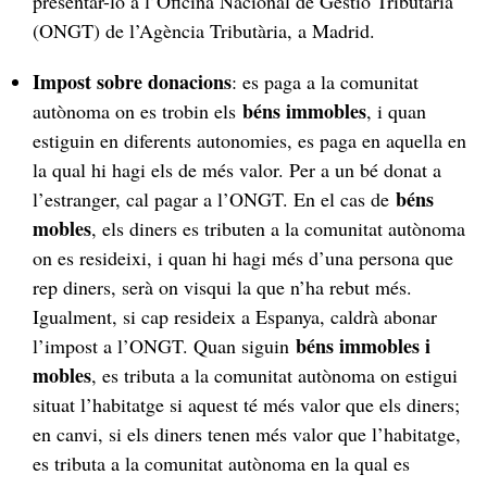
presentar-lo a l’Oficina Nacional de Gestió Tributària
(ONGT) de l’Agència Tributària, a Madrid.
Impost sobre donacions
: es paga a la comunitat
béns immobles
autònoma on es trobin els
, i quan
estiguin en diferents autonomies, es paga en aquella en
la qual hi hagi els de més valor. Per a un bé donat a
béns
l’estranger, cal pagar a l’ONGT. En el cas de
mobles
, els diners es tributen a la comunitat autònoma
on es resideixi, i quan hi hagi més d’una persona que
rep diners, serà on visqui la que n’ha rebut més.
Igualment, si cap resideix a Espanya, caldrà abonar
béns immobles i
l’impost a l’ONGT. Quan siguin
mobles
, es tributa a la comunitat autònoma on estigui
situat l’habitatge si aquest té més valor que els diners;
en canvi, si els diners tenen més valor que l’habitatge,
es tributa a la comunitat autònoma en la qual es