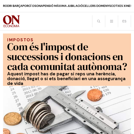
RODRI BARÇA
PORCÍ OSONA
PENSIÓ MÀXIMA JUBILACIÓ
CELLERS DOMENYS
COTXES XINES
IMPOSTOS
Com és l'impost de
successions i donacions en
cada comunitat autònoma?
Aquest impost has de pagar si reps una herència,
donació, llegat o si ets beneficiari en una assegurança
de vida