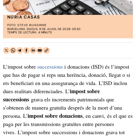
NÚRIA CASAS
FOTO:
STEVE BUISSINNE
BARCELONA. DIJOUS, 9 DE JULIOL DE 2026. 05:30
TEMPS DE LECTURA: 4 MINUTS
L’impost sobre
successions
i donacions (ISD) és l’impost
que has de pagar si reps una herència, donació, llegat o si
ets beneficiari en una assegurança de vida. L’ISD inclou
impost sobre
dues realitats diferenciades. L’
successions
grava els increments patrimonials que
s’obtenen de manera gratuïta després de la mort d’una
impost sobre donacions
persona. L’
, en canvi,
és el que es
paga per les transmissions gratuïtes entre persones
vives. L’impost sobre successions i donacions grava tot